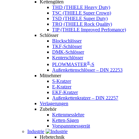
Kettengüten
THD (THIELE Heavy Duty)
TSC (THIELE Super Crown)
TSD (THIELE Super Duty)
TRQ (THIELE Rock Quality)
TIP (THIELE Improved Perfomance)
Schlösser
Blockschlösser
TKF-Schlösser
DMK-Schlösser
Kenterschlösser
®
PLOWMASTER
-S
Außenkettenschlösser – DIN 22253
Mitnehmer
S-Kratzer
E-Kratzer
EKF-Kratzer
Außenkettenkratzer – DIN 22257
Verlagerungen
Zubehör
Kettenmesslehre
Ketten-Sägen
Vorspannmessgerät
Industrie
Hebetechnik