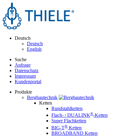
Deutsch
Deutsch
English
Suche
Anfrage
Datenschutz
Impressum
Kundenportal
Produkte
Bergbautechnik
Ketten
Rundstahlketten
®
Flach- / DUALINK
-Ketten
Super Flachketten
®
BIG-T
Ketten
BROADBAND Ketten