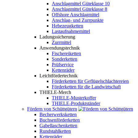
Anschlagmittel Güteklasse 10
Anschlagmittel Güteklasse 8
Offshore Anschlagmittel
Anschlag- und Zurrpunkte
Hebezeugketten
Lastaufnahmemittel
Ladungssicherung
Zurrmittel
Anwendungstechnik
Fischereiketten
Sonderketten
Prüfservice
Kettenräder
Leichtfördertechnik
Förderketten für Geflügelschlachtereien
Förderketten für die Landwirtschaft
THIELE-Merch
THIELE-Musterkoffer
THIELE-Produktständer
Fördern von Schüttgütern
Becherwerksketten
Buchsenförderketten
Gabellaschenketten
Rundstahlketten
Kettenräder