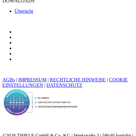
DOWNLOADS
Übersicht
AGBs
|
IMPRESSUM
|
RECHTLICHE HINWEISE
|
COOKIE
EINSTELLUNGEN
|
DATENSCHUTZ
©2026 THIELE GmbH & Co. KG | Werkstraße 3 | 58640 Iserlohn |