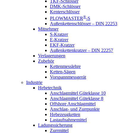
TKF-Schlösser
DMK-Schlösser
Kenterschlösser
®
PLOWMASTER
-S
Außenkettenschlösser – DIN 22253
Mitnehmer
S-Kratzer
E-Kratzer
EKF-Kratzer
Außenkettenkratzer – DIN 22257
Verlagerungen
Zubehör
Kettenmesslehre
Ketten-Sägen
Vorspannmessgerät
Industrie
Hebetechnik
Anschlagmittel Güteklasse 10
Anschlagmittel Güteklasse 8
Offshore Anschlagmittel
Anschlag- und Zurrpunkte
Hebezeugketten
Lastaufnahmemittel
Ladungssicherung
Zurrmittel