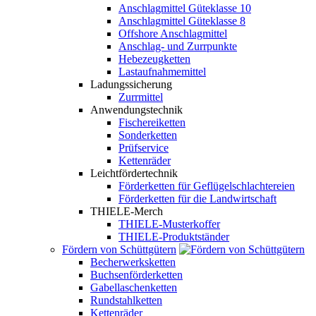
Anschlagmittel Güteklasse 10
Anschlagmittel Güteklasse 8
Offshore Anschlagmittel
Anschlag- und Zurrpunkte
Hebezeugketten
Lastaufnahmemittel
Ladungssicherung
Zurrmittel
Anwendungstechnik
Fischereiketten
Sonderketten
Prüfservice
Kettenräder
Leichtfördertechnik
Förderketten für Geflügelschlachtereien
Förderketten für die Landwirtschaft
THIELE-Merch
THIELE-Musterkoffer
THIELE-Produktständer
Fördern von Schüttgütern
Becherwerksketten
Buchsenförderketten
Gabellaschenketten
Rundstahlketten
Kettenräder