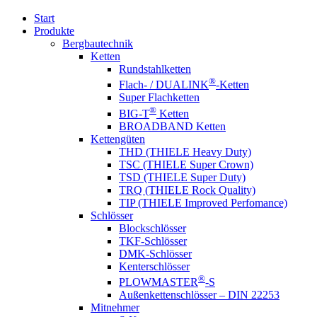
Start
Produkte
Bergbautechnik
Ketten
Rundstahlketten
®
Flach- / DUALINK
-Ketten
Super Flachketten
®
BIG-T
Ketten
BROADBAND Ketten
Kettengüten
THD (THIELE Heavy Duty)
TSC (THIELE Super Crown)
TSD (THIELE Super Duty)
TRQ (THIELE Rock Quality)
TIP (THIELE Improved Perfomance)
Schlösser
Blockschlösser
TKF-Schlösser
DMK-Schlösser
Kenterschlösser
®
PLOWMASTER
-S
Außenkettenschlösser – DIN 22253
Mitnehmer