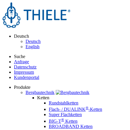
Deutsch
Deutsch
English
Suche
Anfrage
Datenschutz
Impressum
Kundenportal
Produkte
Bergbautechnik
Ketten
Rundstahlketten
®
Flach- / DUALINK
-Ketten
Super Flachketten
®
BIG-T
Ketten
BROADBAND Ketten