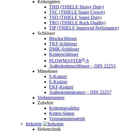
Kettengüten
THD (THIELE Heavy Duty)
TSC (THIELE Super Crown)
TSD (THIELE Super Duty)
TRQ (THIELE Rock Quality)
TIP (THIELE Improved Perfomance)
Schlösser
Blockschlösser
TKF-Schlösser
DMK-Schlösser
Kenterschlösser
®
PLOWMASTER
-S
Außenkettenschlösser – DIN 22253
Mitnehmer
S-Kratzer
E-Kratzer
EKF-Kratzer
Außenkettenkratzer – DIN 22257
Verlagerungen
Zubehör
Kettenmesslehre
Ketten-Sägen
Vorspannmessgerät
Industrie
Hebetechnik