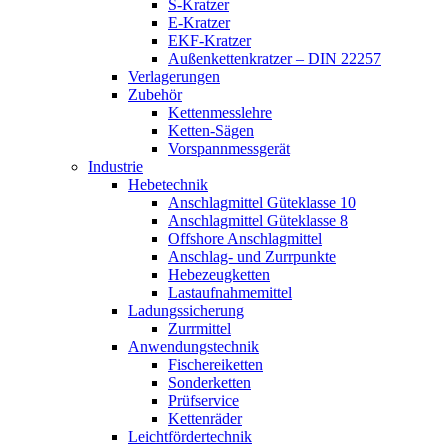
S-Kratzer
E-Kratzer
EKF-Kratzer
Außenkettenkratzer – DIN 22257
Verlagerungen
Zubehör
Kettenmesslehre
Ketten-Sägen
Vorspannmessgerät
Industrie
Hebetechnik
Anschlagmittel Güteklasse 10
Anschlagmittel Güteklasse 8
Offshore Anschlagmittel
Anschlag- und Zurrpunkte
Hebezeugketten
Lastaufnahmemittel
Ladungssicherung
Zurrmittel
Anwendungstechnik
Fischereiketten
Sonderketten
Prüfservice
Kettenräder
Leichtfördertechnik