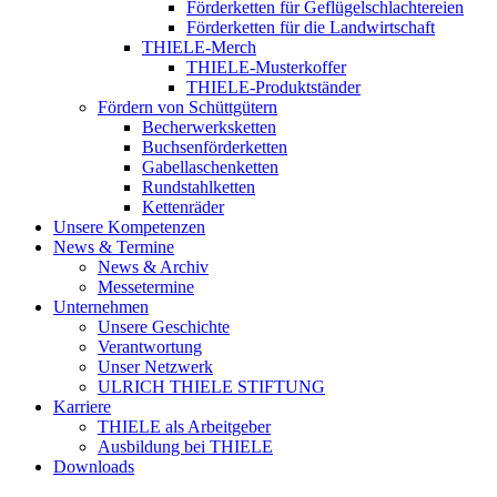
Förderketten für Geflügelschlachtereien
Förderketten für die Landwirtschaft
THIELE-Merch
THIELE-Musterkoffer
THIELE-Produktständer
Fördern von Schüttgütern
Becherwerksketten
Buchsenförderketten
Gabellaschenketten
Rundstahlketten
Kettenräder
Unsere Kompetenzen
News & Termine
News & Archiv
Messetermine
Unternehmen
Unsere Geschichte
Verantwortung
Unser Netzwerk
ULRICH THIELE STIFTUNG
Karriere
THIELE als Arbeitgeber
Ausbildung bei THIELE
Downloads