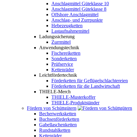
Anschlagmittel Güteklasse 10
Anschlagmittel Güteklasse 8
Offshore Anschlagmittel
Anschlag- und Zurrpunkte
Hebezeugketten
Lastaufnahmemittel
Ladungssicherung
Zurrmittel
Anwendungstechnik
Fischereiketten
Sonderketten
Prüfservice
Kettenräder
Leichtfördertechnik
Förderketten für Geflügelschlachtereien
Förderketten für die Landwirtschaft
THIELE-Merch
THIELE-Musterkoffer
THIELE-Produktständer
Fördern von Schüttgütern
Becherwerksketten
Buchsenförderketten
Gabellaschenketten
Rundstahlketten
Kettenräder