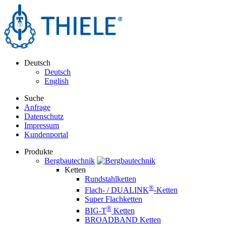
Deutsch
Deutsch
English
Suche
Anfrage
Datenschutz
Impressum
Kundenportal
Produkte
Bergbautechnik
Ketten
Rundstahlketten
®
Flach- / DUALINK
-Ketten
Super Flachketten
®
BIG-T
Ketten
BROADBAND Ketten