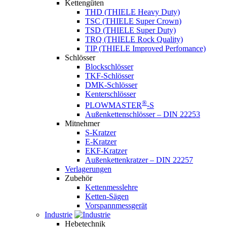
Kettengüten
THD (THIELE Heavy Duty)
TSC (THIELE Super Crown)
TSD (THIELE Super Duty)
TRQ (THIELE Rock Quality)
TIP (THIELE Improved Perfomance)
Schlösser
Blockschlösser
TKF-Schlösser
DMK-Schlösser
Kenterschlösser
®
PLOWMASTER
-S
Außenkettenschlösser – DIN 22253
Mitnehmer
S-Kratzer
E-Kratzer
EKF-Kratzer
Außenkettenkratzer – DIN 22257
Verlagerungen
Zubehör
Kettenmesslehre
Ketten-Sägen
Vorspannmessgerät
Industrie
Hebetechnik