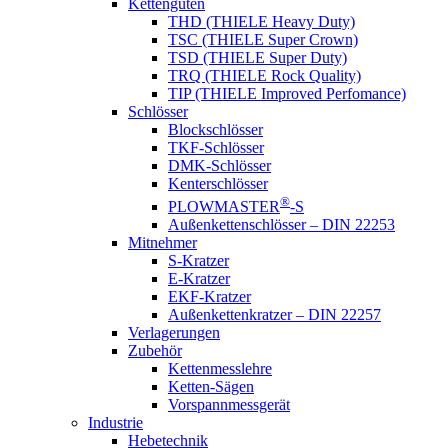
Kettengüten
THD (THIELE Heavy Duty)
TSC (THIELE Super Crown)
TSD (THIELE Super Duty)
TRQ (THIELE Rock Quality)
TIP (THIELE Improved Perfomance)
Schlösser
Blockschlösser
TKF-Schlösser
DMK-Schlösser
Kenterschlösser
®
PLOWMASTER
-S
Außenkettenschlösser – DIN 22253
Mitnehmer
S-Kratzer
E-Kratzer
EKF-Kratzer
Außenkettenkratzer – DIN 22257
Verlagerungen
Zubehör
Kettenmesslehre
Ketten-Sägen
Vorspannmessgerät
Industrie
Hebetechnik