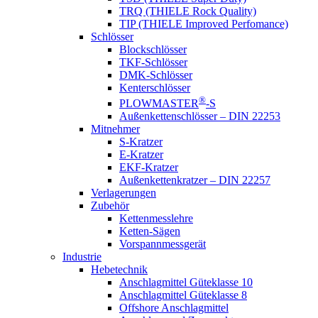
TRQ (THIELE Rock Quality)
TIP (THIELE Improved Perfomance)
Schlösser
Blockschlösser
TKF-Schlösser
DMK-Schlösser
Kenterschlösser
®
PLOWMASTER
-S
Außenkettenschlösser – DIN 22253
Mitnehmer
S-Kratzer
E-Kratzer
EKF-Kratzer
Außenkettenkratzer – DIN 22257
Verlagerungen
Zubehör
Kettenmesslehre
Ketten-Sägen
Vorspannmessgerät
Industrie
Hebetechnik
Anschlagmittel Güteklasse 10
Anschlagmittel Güteklasse 8
Offshore Anschlagmittel