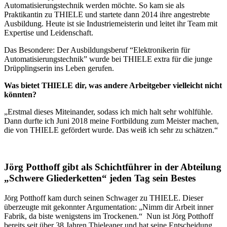
Automatisierungstechnik werden möchte. So kam sie als
Praktikantin zu THIELE und startete dann 2014 ihre angestrebte
Ausbildung. Heute ist sie Industriemeisterin und leitet ihr Team mit
Expertise und Leidenschaft.
Das Besondere: Der Ausbildungsberuf “Elektronikerin für
Automatisierungstechnik” wurde bei THIELE extra für die junge
Drüpplingserin ins Leben gerufen.
Was bietet THIELE dir, was andere Arbeitgeber vielleicht nicht
könnten?
„Erstmal dieses Miteinander, sodass ich mich halt sehr wohlfühle.
Dann durfte ich Juni 2018 meine Fortbildung zum Meister machen,
die von THIELE gefördert wurde. Das weiß ich sehr zu schätzen.“
Jörg Potthoff gibt als Schichtführer in der Abteilung
„Schwere Gliederketten“ jeden Tag sein Bestes
Jörg Potthoff kam durch seinen Schwager zu THIELE. Dieser
überzeugte mit gekonnter Argumentation: „Nimm dir Arbeit inner
Fabrik, da biste wenigstens im Trockenen.“ Nun ist Jörg Potthoff
bereits seit über 38 Jahren Thieleaner und hat seine Entscheidung