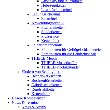
Anschlag- und Zurrpunkte
Hebezeugketten
Lastaufnahmemittel
Ladungssicherung
Zurrmittel
Anwendungstechnik
Fischereiketten
Sonderketten
Prüfservice
Kettenräder
Leichtfördertechnik
Förderketten für Geflügelschlachtereien
Förderketten für die Landwirtschaft
THIELE-Merch
THIELE-Musterkoffer
THIELE-Produktständer
Fördern von Schüttgütern
Becherwerksketten
Buchsenförderketten
Gabellaschenketten
Rundstahlketten
Kettenräder
Unsere Kompetenzen
News & Termine
News & Archiv