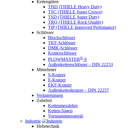
Kettengüten
THD (THIELE Heavy Duty)
TSC (THIELE Super Crown)
TSD (THIELE Super Duty)
TRQ (THIELE Rock Quality)
TIP (THIELE Improved Perfomance)
Schlösser
Blockschlösser
TKF-Schlösser
DMK-Schlösser
Kenterschlösser
®
PLOWMASTER
-S
Außenkettenschlösser – DIN 22253
Mitnehmer
S-Kratzer
E-Kratzer
EKF-Kratzer
Außenkettenkratzer – DIN 22257
Verlagerungen
Zubehör
Kettenmesslehre
Ketten-Sägen
Vorspannmessgerät
Industrie
Hebetechnik