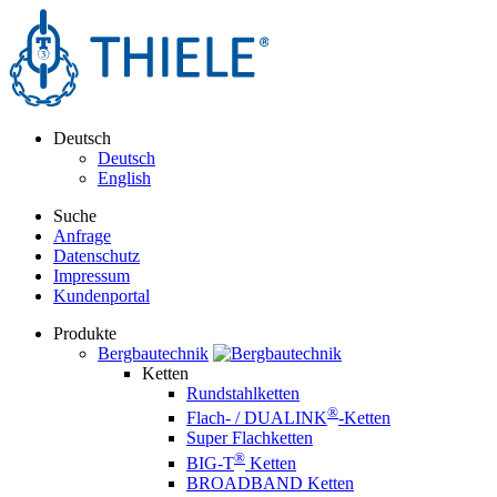
Deutsch
Deutsch
English
Suche
Anfrage
Datenschutz
Impressum
Kundenportal
Produkte
Bergbautechnik
Ketten
Rundstahlketten
®
Flach- / DUALINK
-Ketten
Super Flachketten
®
BIG-T
Ketten
BROADBAND Ketten