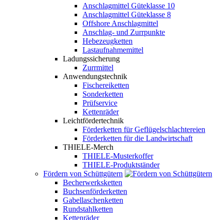
Anschlagmittel Güteklasse 10
Anschlagmittel Güteklasse 8
Offshore Anschlagmittel
Anschlag- und Zurrpunkte
Hebezeugketten
Lastaufnahmemittel
Ladungssicherung
Zurrmittel
Anwendungstechnik
Fischereiketten
Sonderketten
Prüfservice
Kettenräder
Leichtfördertechnik
Förderketten für Geflügelschlachtereien
Förderketten für die Landwirtschaft
THIELE-Merch
THIELE-Musterkoffer
THIELE-Produktständer
Fördern von Schüttgütern
Becherwerksketten
Buchsenförderketten
Gabellaschenketten
Rundstahlketten
Kettenräder