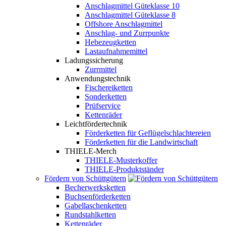
Anschlagmittel Güteklasse 10
Anschlagmittel Güteklasse 8
Offshore Anschlagmittel
Anschlag- und Zurrpunkte
Hebezeugketten
Lastaufnahmemittel
Ladungssicherung
Zurrmittel
Anwendungstechnik
Fischereiketten
Sonderketten
Prüfservice
Kettenräder
Leichtfördertechnik
Förderketten für Geflügelschlachtereien
Förderketten für die Landwirtschaft
THIELE-Merch
THIELE-Musterkoffer
THIELE-Produktständer
Fördern von Schüttgütern
Becherwerksketten
Buchsenförderketten
Gabellaschenketten
Rundstahlketten
Kettenräder