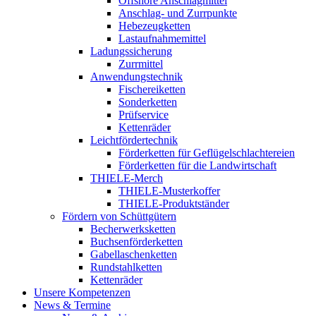
Offshore Anschlagmittel
Anschlag- und Zurrpunkte
Hebezeugketten
Lastaufnahmemittel
Ladungssicherung
Zurrmittel
Anwendungstechnik
Fischereiketten
Sonderketten
Prüfservice
Kettenräder
Leichtfördertechnik
Förderketten für Geflügelschlachtereien
Förderketten für die Landwirtschaft
THIELE-Merch
THIELE-Musterkoffer
THIELE-Produktständer
Fördern von Schüttgütern
Becherwerksketten
Buchsenförderketten
Gabellaschenketten
Rundstahlketten
Kettenräder
Unsere Kompetenzen
News & Termine