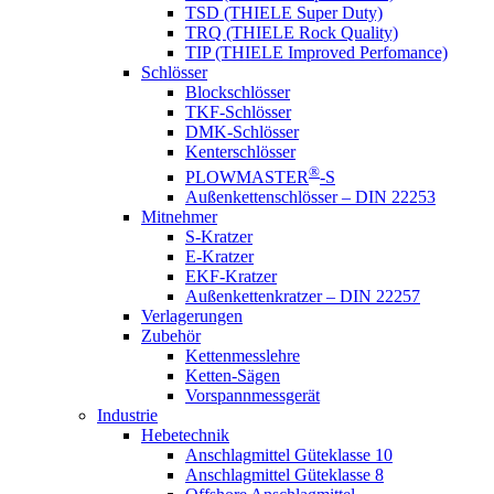
TSD (THIELE Super Duty)
TRQ (THIELE Rock Quality)
TIP (THIELE Improved Perfomance)
Schlösser
Blockschlösser
TKF-Schlösser
DMK-Schlösser
Kenterschlösser
®
PLOWMASTER
-S
Außenkettenschlösser – DIN 22253
Mitnehmer
S-Kratzer
E-Kratzer
EKF-Kratzer
Außenkettenkratzer – DIN 22257
Verlagerungen
Zubehör
Kettenmesslehre
Ketten-Sägen
Vorspannmessgerät
Industrie
Hebetechnik
Anschlagmittel Güteklasse 10
Anschlagmittel Güteklasse 8