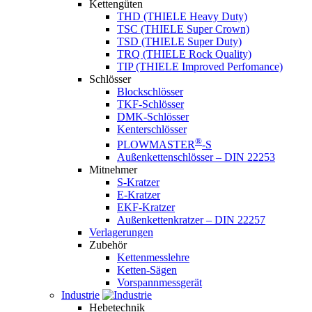
Kettengüten
THD (THIELE Heavy Duty)
TSC (THIELE Super Crown)
TSD (THIELE Super Duty)
TRQ (THIELE Rock Quality)
TIP (THIELE Improved Perfomance)
Schlösser
Blockschlösser
TKF-Schlösser
DMK-Schlösser
Kenterschlösser
®
PLOWMASTER
-S
Außenkettenschlösser – DIN 22253
Mitnehmer
S-Kratzer
E-Kratzer
EKF-Kratzer
Außenkettenkratzer – DIN 22257
Verlagerungen
Zubehör
Kettenmesslehre
Ketten-Sägen
Vorspannmessgerät
Industrie
Hebetechnik