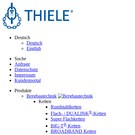
Deutsch
Deutsch
English
Suche
Anfrage
Datenschutz
Impressum
Kundenportal
Produkte
Bergbautechnik
Ketten
Rundstahlketten
®
Flach- / DUALINK
-Ketten
Super Flachketten
®
BIG-T
Ketten
BROADBAND Ketten