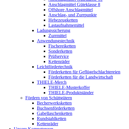
Anschlagmittel Güteklasse 8
Offshore Anschlagmittel
Anschlag- und Zurrpunkte
Hebezeugketten
Lastaufnahmemittel
Ladungssicherung
Zurrmittel
Anwendungstechnik
Fischereiketten
Sonderketten
Prüfservice
Kettenräder
Leichtfördertechnik
Förderketten für Geflügelschlachtereien
Förderketten für die Landwirtschaft
THIELE-Merch
THIELE-Musterkoffer
THIELE-Produktständer
Fördern von Schüttgütern
Becherwerksketten
Buchsenförderketten
Gabellaschenketten
Rundstahlketten
Kettenräder
Unsere Kompetenzen