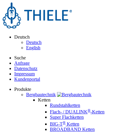
Deutsch
Deutsch
English
Suche
Anfrage
Datenschutz
Impressum
Kundenportal
Produkte
Bergbautechnik
Ketten
Rundstahlketten
®
Flach- / DUALINK
-Ketten
Super Flachketten
®
BIG-T
Ketten
BROADBAND Ketten