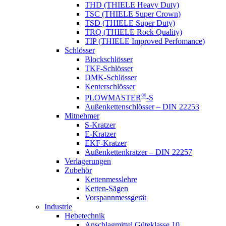
THD (THIELE Heavy Duty)
TSC (THIELE Super Crown)
TSD (THIELE Super Duty)
TRQ (THIELE Rock Quality)
TIP (THIELE Improved Perfomance)
Schlösser
Blockschlösser
TKF-Schlösser
DMK-Schlösser
Kenterschlösser
®
PLOWMASTER
-S
Außenkettenschlösser – DIN 22253
Mitnehmer
S-Kratzer
E-Kratzer
EKF-Kratzer
Außenkettenkratzer – DIN 22257
Verlagerungen
Zubehör
Kettenmesslehre
Ketten-Sägen
Vorspannmessgerät
Industrie
Hebetechnik
Anschlagmittel Güteklasse 10