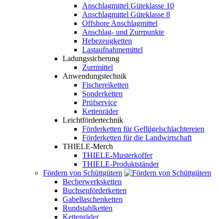
Anschlagmittel Güteklasse 10
Anschlagmittel Güteklasse 8
Offshore Anschlagmittel
Anschlag- und Zurrpunkte
Hebezeugketten
Lastaufnahmemittel
Ladungssicherung
Zurrmittel
Anwendungstechnik
Fischereiketten
Sonderketten
Prüfservice
Kettenräder
Leichtfördertechnik
Förderketten für Geflügelschlachtereien
Förderketten für die Landwirtschaft
THIELE-Merch
THIELE-Musterkoffer
THIELE-Produktständer
Fördern von Schüttgütern
Becherwerksketten
Buchsenförderketten
Gabellaschenketten
Rundstahlketten
Kettenräder