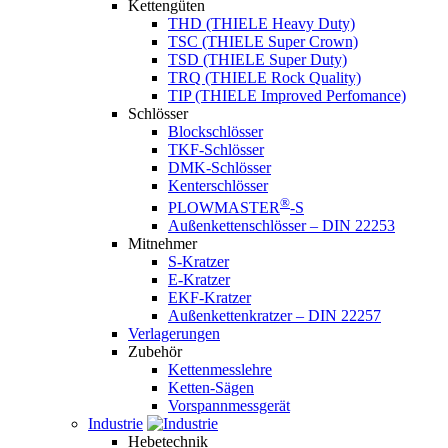
Kettengüten
THD (THIELE Heavy Duty)
TSC (THIELE Super Crown)
TSD (THIELE Super Duty)
TRQ (THIELE Rock Quality)
TIP (THIELE Improved Perfomance)
Schlösser
Blockschlösser
TKF-Schlösser
DMK-Schlösser
Kenterschlösser
®
PLOWMASTER
-S
Außenkettenschlösser – DIN 22253
Mitnehmer
S-Kratzer
E-Kratzer
EKF-Kratzer
Außenkettenkratzer – DIN 22257
Verlagerungen
Zubehör
Kettenmesslehre
Ketten-Sägen
Vorspannmessgerät
Industrie
Hebetechnik