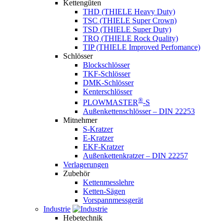
Kettengüten
THD (THIELE Heavy Duty)
TSC (THIELE Super Crown)
TSD (THIELE Super Duty)
TRQ (THIELE Rock Quality)
TIP (THIELE Improved Perfomance)
Schlösser
Blockschlösser
TKF-Schlösser
DMK-Schlösser
Kenterschlösser
®
PLOWMASTER
-S
Außenkettenschlösser – DIN 22253
Mitnehmer
S-Kratzer
E-Kratzer
EKF-Kratzer
Außenkettenkratzer – DIN 22257
Verlagerungen
Zubehör
Kettenmesslehre
Ketten-Sägen
Vorspannmessgerät
Industrie
Hebetechnik