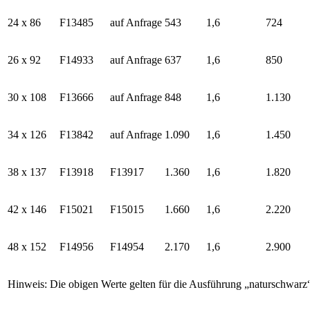
24 x 86
F13485
auf Anfrage
543
1,6
724
26 x 92
F14933
auf Anfrage
637
1,6
850
30 x 108
F13666
auf Anfrage
848
1,6
1.130
34 x 126
F13842
auf Anfrage
1.090
1,6
1.450
38 x 137
F13918
F13917
1.360
1,6
1.820
42 x 146
F15021
F15015
1.660
1,6
2.220
48 x 152
F14956
F14954
2.170
1,6
2.900
Hinweis: Die obigen Werte gelten für die Ausführung „naturschwar