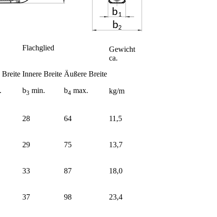
Flachglied
Gewicht
ca.
 Breite
Innere Breite
Äußere Breite
.
b
min.
b
max.
kg/m
3
4
28
64
11,5
29
75
13,7
33
87
18,0
37
98
23,4