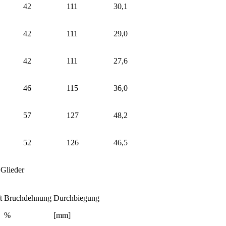
42
111
30,1
42
111
29,0
42
111
27,6
46
115
36,0
57
127
48,2
52
126
46,5
Glieder
t
Bruchdehnung
Durchbiegung
%
[mm]