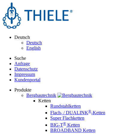
Deutsch
Deutsch
English
Suche
Anfrage
Datenschutz
Impressum
Kundenportal
Produkte
Bergbautechnik
Ketten
Rundstahlketten
®
Flach- / DUALINK
-Ketten
Super Flachketten
®
BIG-T
Ketten
BROADBAND Ketten