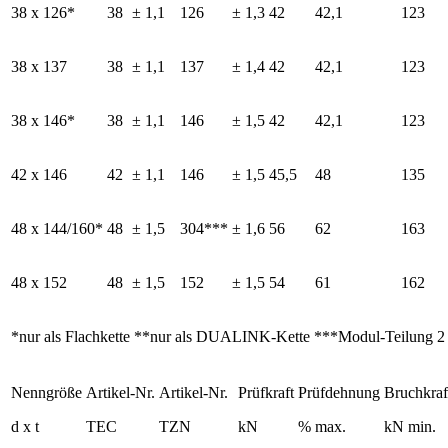
38 x 126*
38
± 1,1
126
± 1,3
42
42,1
123
38 x 137
38
± 1,1
137
± 1,4
42
42,1
123
38 x 146*
38
± 1,1
146
± 1,5
42
42,1
123
42 x 146
42
± 1,1
146
± 1,5
45,5
48
135
48 x 144/160*
48
± 1,5
304***
± 1,6
56
62
163
48 x 152
48
± 1,5
152
± 1,5
54
61
162
*nur als Flachkette **nur als DUALINK-Kette ***Modul-Teilung 2 
Nenngröße
Artikel-Nr.
Artikel-Nr.
Prüfkraft
Prüfdehnung
Bruchkraf
d x t
TEC
TZN
kN
% max.
kN min.