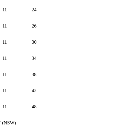
11
24
11
26
11
30
11
34
11
38
11
42
11
48
z“ (NSW)