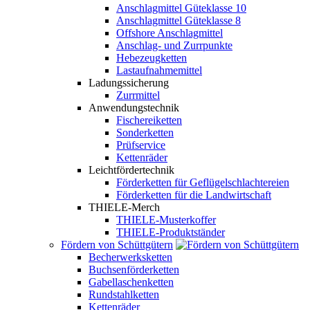
Anschlagmittel Güteklasse 10
Anschlagmittel Güteklasse 8
Offshore Anschlagmittel
Anschlag- und Zurrpunkte
Hebezeugketten
Lastaufnahmemittel
Ladungssicherung
Zurrmittel
Anwendungstechnik
Fischereiketten
Sonderketten
Prüfservice
Kettenräder
Leichtfördertechnik
Förderketten für Geflügelschlachtereien
Förderketten für die Landwirtschaft
THIELE-Merch
THIELE-Musterkoffer
THIELE-Produktständer
Fördern von Schüttgütern
Becherwerksketten
Buchsenförderketten
Gabellaschenketten
Rundstahlketten
Kettenräder