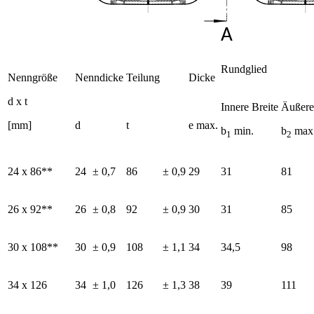
Rundglied
Nenngröße
Nenndicke
Teilung
Dicke
d x t
Innere Breite
Äußere
[mm]
d
t
e max.
b
min.
b
max
1
2
24 x 86**
24
± 0,7
86
± 0,9
29
31
81
26 x 92**
26
± 0,8
92
± 0,9
30
31
85
30 x 108**
30
± 0,9
108
± 1,1
34
34,5
98
34 x 126
34
± 1,0
126
± 1,3
38
39
111