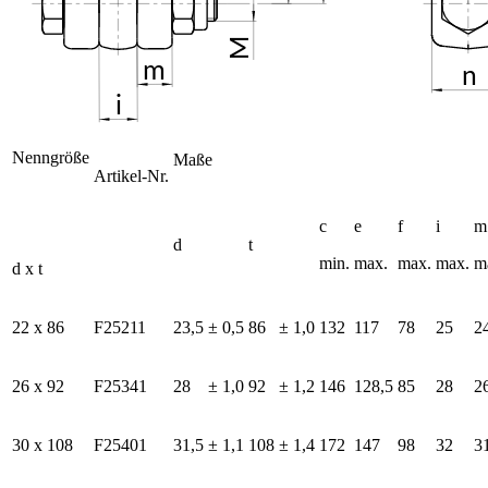
Nenngröße
Maße
Artikel-Nr.
c
e
f
i
m
d
t
min.
max.
max.
max.
m
d x t
22 x 86
F25211
23,5
± 0,5
86
± 1,0
132
117
78
25
2
26 x 92
F25341
28
± 1,0
92
± 1,2
146
128,5
85
28
2
30 x 108
F25401
31,5
± 1,1
108
± 1,4
172
147
98
32
3