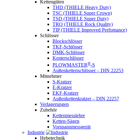
Kettengüten
THD (THIELE Heavy Duty)
TSC (THIELE Super Crown)
TSD (THIELE Super Duty)
TRQ (THIELE Rock Quality)
TIP (THIELE Improved Perfomance)
Schlösser
Blockschlösser
TKF-Schlösser
DMK-Schlösser
Kenterschlösser
®
PLOWMASTER
-S
Außenkettenschlösser – DIN 22253
Mitnehmer
S-Kratzer
E-Kratzer
EKF-Kratzer
Außenkettenkratzer – DIN 22257
Verlagerungen
Zubehör
Kettenmesslehre
Ketten-Sägen
Vorspannmessgerät
Industrie
Hebetechnik