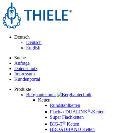
Deutsch
Deutsch
English
Suche
Anfrage
Datenschutz
Impressum
Kundenportal
Produkte
Bergbautechnik
Ketten
Rundstahlketten
®
Flach- / DUALINK
-Ketten
Super Flachketten
®
BIG-T
Ketten
BROADBAND Ketten