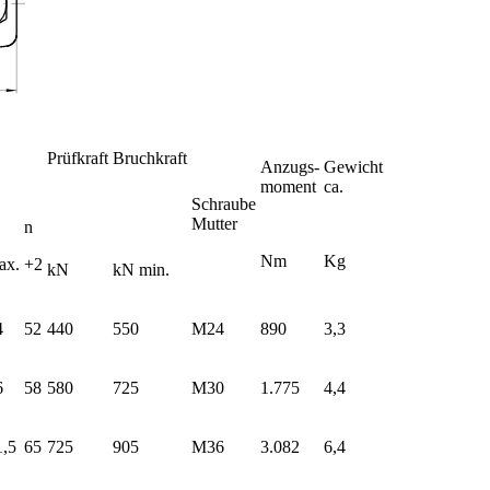
Prüfkraft
Bruchkraft
Anzugs-
Gewicht
moment
ca.
Schraube
Mutter
n
Nm
Kg
ax.
+2
kN
kN min.
4
52
440
550
M24
890
3,3
6
58
580
725
M30
1.775
4,4
1,5
65
725
905
M36
3.082
6,4