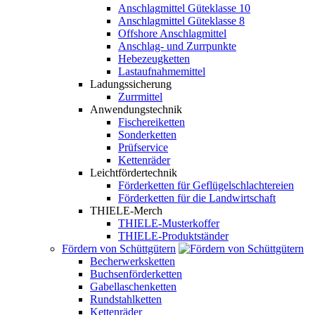
Anschlagmittel Güteklasse 10
Anschlagmittel Güteklasse 8
Offshore Anschlagmittel
Anschlag- und Zurrpunkte
Hebezeugketten
Lastaufnahmemittel
Ladungssicherung
Zurrmittel
Anwendungstechnik
Fischereiketten
Sonderketten
Prüfservice
Kettenräder
Leichtfördertechnik
Förderketten für Geflügelschlachtereien
Förderketten für die Landwirtschaft
THIELE-Merch
THIELE-Musterkoffer
THIELE-Produktständer
Fördern von Schüttgütern
Becherwerksketten
Buchsenförderketten
Gabellaschenketten
Rundstahlketten
Kettenräder