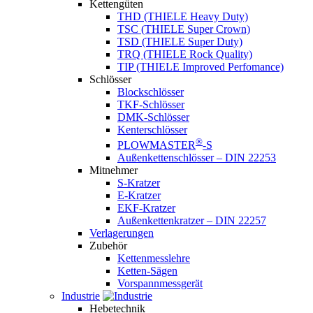
Kettengüten
THD (THIELE Heavy Duty)
TSC (THIELE Super Crown)
TSD (THIELE Super Duty)
TRQ (THIELE Rock Quality)
TIP (THIELE Improved Perfomance)
Schlösser
Blockschlösser
TKF-Schlösser
DMK-Schlösser
Kenterschlösser
®
PLOWMASTER
-S
Außenkettenschlösser – DIN 22253
Mitnehmer
S-Kratzer
E-Kratzer
EKF-Kratzer
Außenkettenkratzer – DIN 22257
Verlagerungen
Zubehör
Kettenmesslehre
Ketten-Sägen
Vorspannmessgerät
Industrie
Hebetechnik