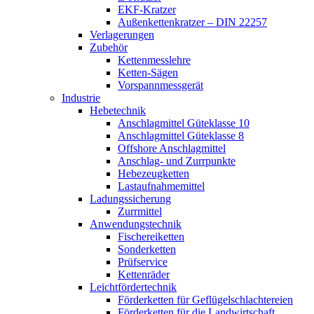
EKF-Kratzer
Außenkettenkratzer – DIN 22257
Verlagerungen
Zubehör
Kettenmesslehre
Ketten-Sägen
Vorspannmessgerät
Industrie
Hebetechnik
Anschlagmittel Güteklasse 10
Anschlagmittel Güteklasse 8
Offshore Anschlagmittel
Anschlag- und Zurrpunkte
Hebezeugketten
Lastaufnahmemittel
Ladungssicherung
Zurrmittel
Anwendungstechnik
Fischereiketten
Sonderketten
Prüfservice
Kettenräder
Leichtfördertechnik
Förderketten für Geflügelschlachtereien
Förderketten für die Landwirtschaft