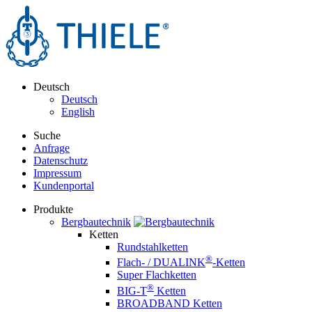
Deutsch
Deutsch
English
Suche
Anfrage
Datenschutz
Impressum
Kundenportal
Produkte
Bergbautechnik
Ketten
Rundstahlketten
®
Flach- / DUALINK
-Ketten
Super Flachketten
®
BIG-T
Ketten
BROADBAND Ketten