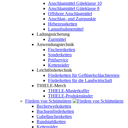
Anschlagmittel Güteklasse 10
Anschlagmittel Güteklasse 8
Offshore Anschlagmittel
Anschlag- und Zurrpunkte
Hebezeugketten
Lastaufnahmemittel
Ladungssicherung
Zurrmittel
Anwendungstechnik
Fischereiketten
Sonderketten
Prüfservice
Kettenräder
Leichtfördertechnik
Förderketten für Geflügelschlachtereien
Förderketten für die Landwirtschaft
THIELE-Merch
THIELE-Musterkoffer
THIELE-Produktständer
Fördern von Schüttgütern
Becherwerksketten
Buchsenförderketten
Gabellaschenketten
Rundstahlketten
Kettenräder