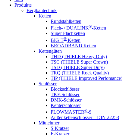
Produkte
Bergbautechnik
Ketten
Rundstahlketten
®
Flach- / DUALINK
-Ketten
Super Flachketten
®
BIG-T
Ketten
BROADBAND Ketten
Kettengüten
THD (THIELE Heavy Duty)
TSC (THIELE Super Crown)
TSD (THIELE Super Duty)
TRQ (THIELE Rock Quality)
TIP (THIELE Improved Perfomance)
Schlösser
Blockschlösser
TKF-Schlösser
DMK-Schlösser
Kenterschlösser
®
PLOWMASTER
-S
Außenkettenschlösser – DIN 22253
Mitnehmer
S-Kratzer
E-Kratzer