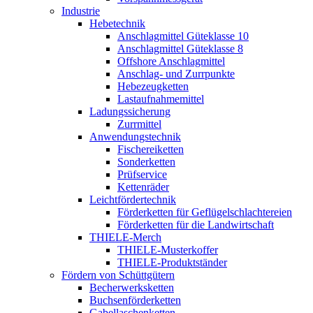
Industrie
Hebetechnik
Anschlagmittel Güteklasse 10
Anschlagmittel Güteklasse 8
Offshore Anschlagmittel
Anschlag- und Zurrpunkte
Hebezeugketten
Lastaufnahmemittel
Ladungssicherung
Zurrmittel
Anwendungstechnik
Fischereiketten
Sonderketten
Prüfservice
Kettenräder
Leichtfördertechnik
Förderketten für Geflügelschlachtereien
Förderketten für die Landwirtschaft
THIELE-Merch
THIELE-Musterkoffer
THIELE-Produktständer
Fördern von Schüttgütern
Becherwerksketten
Buchsenförderketten
Gabellaschenketten