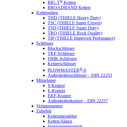
®
BIG-T
Ketten
BROADBAND Ketten
Kettengüten
THD (THIELE Heavy Duty)
TSC (THIELE Super Crown)
TSD (THIELE Super Duty)
TRQ (THIELE Rock Quality)
TIP (THIELE Improved Perfomance)
Schlösser
Blockschlösser
TKF-Schlösser
DMK-Schlösser
Kenterschlösser
®
PLOWMASTER
-S
Außenkettenschlösser – DIN 22253
Mitnehmer
S-Kratzer
E-Kratzer
EKF-Kratzer
Außenkettenkratzer – DIN 22257
Verlagerungen
Zubehör
Kettenmesslehre
Ketten-Sägen
Vorspannmessgerät