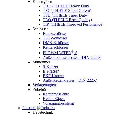
Kettengüten
THD (THIELE Heavy Duty)
TSC (THIELE Super Crown)
TSD (THIELE Super Duty)
TRQ (THIELE Rock Quality)
TIP (THIELE Improved Perfomance)
Schlösser
Blockschlösser
TKF-Schlösser
DMK-Schlösser
Kenterschlösser
®
PLOWMASTER
-S
Außenkettenschlösser – DIN 22253
Mitnehmer
S-Kratzer
E-Kratzer
EKF-Kratzer
Außenkettenkratzer – DIN 22257
Verlagerungen
Zubehör
Kettenmesslehre
Ketten-Sägen
Vorspannmessgerät
Industrie
Hebetechnik