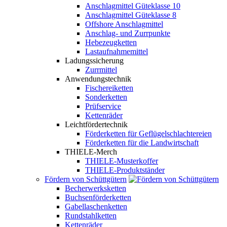
Anschlagmittel Güteklasse 10
Anschlagmittel Güteklasse 8
Offshore Anschlagmittel
Anschlag- und Zurrpunkte
Hebezeugketten
Lastaufnahmemittel
Ladungssicherung
Zurrmittel
Anwendungstechnik
Fischereiketten
Sonderketten
Prüfservice
Kettenräder
Leichtfördertechnik
Förderketten für Geflügelschlachtereien
Förderketten für die Landwirtschaft
THIELE-Merch
THIELE-Musterkoffer
THIELE-Produktständer
Fördern von Schüttgütern
Becherwerksketten
Buchsenförderketten
Gabellaschenketten
Rundstahlketten
Kettenräder