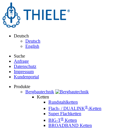
Deutsch
Deutsch
English
Suche
Anfrage
Datenschutz
Impressum
Kundenportal
Produkte
Bergbautechnik
Ketten
Rundstahlketten
®
Flach- / DUALINK
-Ketten
Super Flachketten
®
BIG-T
Ketten
BROADBAND Ketten