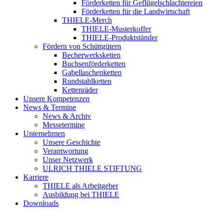
Förderketten für Geflügelschlachtereien
Förderketten für die Landwirtschaft
THIELE-Merch
THIELE-Musterkoffer
THIELE-Produktständer
Fördern von Schüttgütern
Becherwerksketten
Buchsenförderketten
Gabellaschenketten
Rundstahlketten
Kettenräder
Unsere Kompetenzen
News & Termine
News & Archiv
Messetermine
Unternehmen
Unsere Geschichte
Verantwortung
Unser Netzwerk
ULRICH THIELE STIFTUNG
Karriere
THIELE als Arbeitgeber
Ausbildung bei THIELE
Downloads