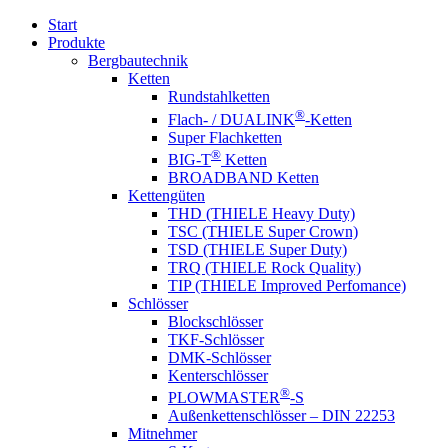
Start
Produkte
Bergbautechnik
Ketten
Rundstahlketten
®
Flach- / DUALINK
-Ketten
Super Flachketten
®
BIG-T
Ketten
BROADBAND Ketten
Kettengüten
THD (THIELE Heavy Duty)
TSC (THIELE Super Crown)
TSD (THIELE Super Duty)
TRQ (THIELE Rock Quality)
TIP (THIELE Improved Perfomance)
Schlösser
Blockschlösser
TKF-Schlösser
DMK-Schlösser
Kenterschlösser
®
PLOWMASTER
-S
Außenkettenschlösser – DIN 22253
Mitnehmer