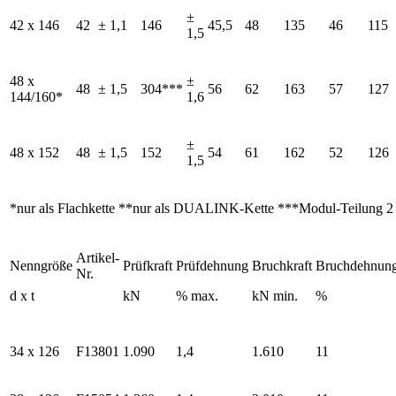
±
42 x 146
42
± 1,1
146
45,5
48
135
46
115
1,5
48 x
±
48
± 1,5
304***
56
62
163
57
127
144/160*
1,6
±
48 x 152
48
± 1,5
152
54
61
162
52
126
1,5
*nur als Flachkette **nur als DUALINK-Kette ***Modul-Teilung 2 
Artikel-
Nenngröße
Prüfkraft
Prüfdehnung
Bruchkraft
Bruchdehnun
Nr.
d x t
kN
% max.
kN min.
%
34 x 126
F13801
1.090
1,4
1.610
11