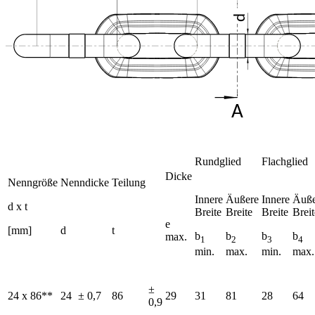
Rundglied
Flachglied
Dicke
Nenngröße
Nenndicke
Teilung
Innere
Äußere
Innere
Äuße
d x t
Breite
Breite
Breite
Breit
e
[mm]
d
t
b
b
b
b
max.
1
2
3
4
min.
max.
min.
max.
±
24 x 86**
24
± 0,7
86
29
31
81
28
64
0,9