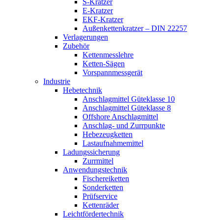
S-Kratzer
E-Kratzer
EKF-Kratzer
Außenkettenkratzer – DIN 22257
Verlagerungen
Zubehör
Kettenmesslehre
Ketten-Sägen
Vorspannmessgerät
Industrie
Hebetechnik
Anschlagmittel Güteklasse 10
Anschlagmittel Güteklasse 8
Offshore Anschlagmittel
Anschlag- und Zurrpunkte
Hebezeugketten
Lastaufnahmemittel
Ladungssicherung
Zurrmittel
Anwendungstechnik
Fischereiketten
Sonderketten
Prüfservice
Kettenräder
Leichtfördertechnik