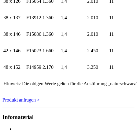
38 x 126
F15054
1.360
1,4
2.010
11
38 x 137
F13912
1.360
1,4
2.010
11
38 x 146
F15086
1.360
1,4
2.010
11
42 x 146
F15023
1.660
1,4
2.450
11
48 x 152
F14959
2.170
1,4
3.250
11
Hinweis: Die obigen Werte gelten für die Ausführung „naturschwar
Produkt anfragen >
Infomaterial