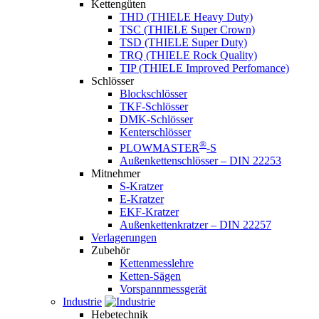
Kettengüten
THD (THIELE Heavy Duty)
TSC (THIELE Super Crown)
TSD (THIELE Super Duty)
TRQ (THIELE Rock Quality)
TIP (THIELE Improved Perfomance)
Schlösser
Blockschlösser
TKF-Schlösser
DMK-Schlösser
Kenterschlösser
®
PLOWMASTER
-S
Außenkettenschlösser – DIN 22253
Mitnehmer
S-Kratzer
E-Kratzer
EKF-Kratzer
Außenkettenkratzer – DIN 22257
Verlagerungen
Zubehör
Kettenmesslehre
Ketten-Sägen
Vorspannmessgerät
Industrie
Hebetechnik