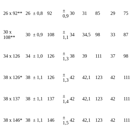
±
26 x 92**
26
± 0,8
92
30
31
85
29
75
0,9
30 x
±
30
± 0,9
108
34
34,5
98
33
87
108**
1,1
±
34 x 126
34
± 1,0
126
38
39
111
37
98
1,3
±
38 x 126*
38
± 1,1
126
42
42,1
123
42
111
1,3
±
38 x 137
38
± 1,1
137
42
42,1
123
42
111
1,4
±
38 x 146*
38
± 1,1
146
42
42,1
123
42
111
1,5