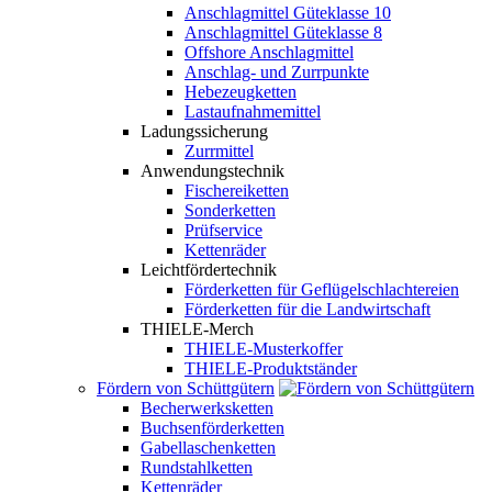
Anschlagmittel Güteklasse 10
Anschlagmittel Güteklasse 8
Offshore Anschlagmittel
Anschlag- und Zurrpunkte
Hebezeugketten
Lastaufnahmemittel
Ladungssicherung
Zurrmittel
Anwendungstechnik
Fischereiketten
Sonderketten
Prüfservice
Kettenräder
Leichtfördertechnik
Förderketten für Geflügelschlachtereien
Förderketten für die Landwirtschaft
THIELE-Merch
THIELE-Musterkoffer
THIELE-Produktständer
Fördern von Schüttgütern
Becherwerksketten
Buchsenförderketten
Gabellaschenketten
Rundstahlketten
Kettenräder