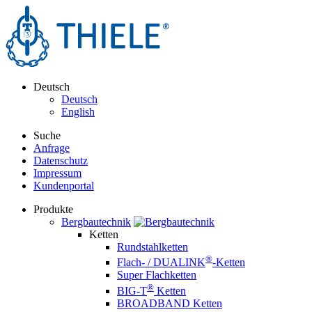
Deutsch
Deutsch
English
Suche
Anfrage
Datenschutz
Impressum
Kundenportal
Produkte
Bergbautechnik
Ketten
Rundstahlketten
®
Flach- / DUALINK
-Ketten
Super Flachketten
®
BIG-T
Ketten
BROADBAND Ketten