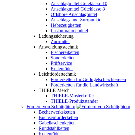
Anschlagmittel Güteklasse 10
Anschlagmittel Güteklasse 8
Offshore Anschlagmittel
Anschlag- und Zurrpunkte
Hebezeugketten
Lastaufnahmemittel
Ladungssicherung
Zurrmittel
Anwendungstechnik
Fischereiketten
Sonderketten
Prüfservice
Kettenräder
Leichtfördertechnik
Förderketten für Geflügelschlachtereien
Förderketten für die Landwirtschaft
THIELE-Merch
THIELE-Musterkoffer
THIELE-Produktständer
Fördern von Schüttgütern
Becherwerksketten
Buchsenförderketten
Gabellaschenketten
Rundstahlketten
Kettenräder