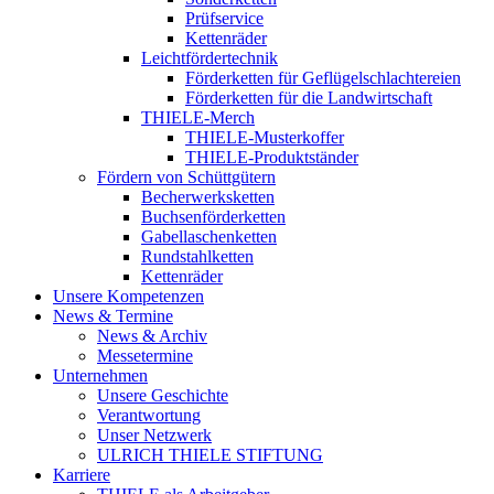
Prüfservice
Kettenräder
Leichtfördertechnik
Förderketten für Geflügelschlachtereien
Förderketten für die Landwirtschaft
THIELE-Merch
THIELE-Musterkoffer
THIELE-Produktständer
Fördern von Schüttgütern
Becherwerksketten
Buchsenförderketten
Gabellaschenketten
Rundstahlketten
Kettenräder
Unsere Kompetenzen
News & Termine
News & Archiv
Messetermine
Unternehmen
Unsere Geschichte
Verantwortung
Unser Netzwerk
ULRICH THIELE STIFTUNG
Karriere