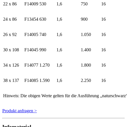
22 x 86
F14009
530
1,6
750
16
24 x 86
F13454
630
1,6
900
16
26 x 92
F14005
740
1,6
1.050
16
30 x 108
F14045
990
1,6
1.400
16
34 x 126
F14077
1.270
1,6
1.800
16
38 x 137
F14085
1.590
1,6
2.250
16
Hinweis: Die obigen Werte gelten für die Ausführung „naturschwar
Produkt anfragen >
Infomaterial