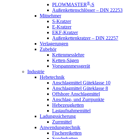
®
PLOWMASTER
-S
Außenkettenschlösser – DIN 22253
Mitnehmer
S-Kratzer
E-Kratzer
EKF-Kratzer
Außenkettenkratzer – DIN 22257
Verlagerungen
Zubehör
Kettenmesslehre
Ketten-Sägen
Vorspannmessgerät
Industrie
Hebetechnik
Anschlagmittel Güteklasse 10
Anschlagmittel Güteklasse 8
Offshore Anschlagmittel
Anschlag- und Zurrpunkte
Hebezeugketten
Lastaufnahmemittel
Ladungssicherung
Zurrmittel
Anwendungstechnik
Fischereiketten
Sonderketten