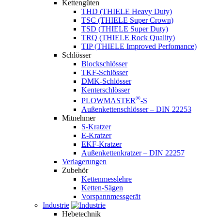
Kettengüten
THD (THIELE Heavy Duty)
TSC (THIELE Super Crown)
TSD (THIELE Super Duty)
TRQ (THIELE Rock Quality)
TIP (THIELE Improved Perfomance)
Schlösser
Blockschlösser
TKF-Schlösser
DMK-Schlösser
Kenterschlösser
®
PLOWMASTER
-S
Außenkettenschlösser – DIN 22253
Mitnehmer
S-Kratzer
E-Kratzer
EKF-Kratzer
Außenkettenkratzer – DIN 22257
Verlagerungen
Zubehör
Kettenmesslehre
Ketten-Sägen
Vorspannmessgerät
Industrie
Hebetechnik