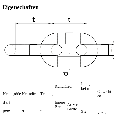
Eigenschaften
Länge
Rundglied
bei n
Gewicht
Nenngröße
Nenndicke
Teilung
ca.
Innere
d x t
Äußere
Breite
Breite
[mm]
d
t
5 x t
kg/m