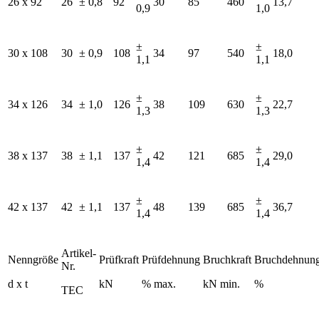
26 x 92
26
± 0,8
92
30
85
460
13,7
0,9
1,0
±
±
30 x 108
30
± 0,9
108
34
97
540
18,0
1,1
1,1
±
±
34 x 126
34
± 1,0
126
38
109
630
22,7
1,3
1,3
±
±
38 x 137
38
± 1,1
137
42
121
685
29,0
1,4
1,4
±
±
42 x 137
42
± 1,1
137
48
139
685
36,7
1,4
1,4
Artikel-
Nenngröße
Prüfkraft
Prüfdehnung
Bruchkraft
Bruchdehnun
Nr.
d x t
kN
% max.
kN min.
%
TEC