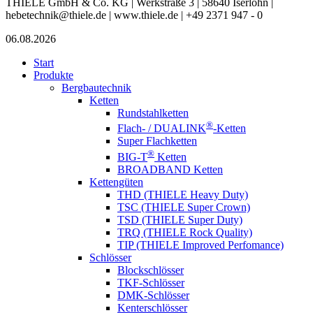
THIELE GmbH & Co. KG | Werkstraße 3 | 58640 Iserlohn |
hebetechnik@thiele.de | www.thiele.de | +49 2371 947 - 0
06.08.2026
Start
Produkte
Bergbautechnik
Ketten
Rundstahlketten
®
Flach- / DUALINK
-Ketten
Super Flachketten
®
BIG-T
Ketten
BROADBAND Ketten
Kettengüten
THD (THIELE Heavy Duty)
TSC (THIELE Super Crown)
TSD (THIELE Super Duty)
TRQ (THIELE Rock Quality)
TIP (THIELE Improved Perfomance)
Schlösser
Blockschlösser
TKF-Schlösser
DMK-Schlösser
Kenterschlösser