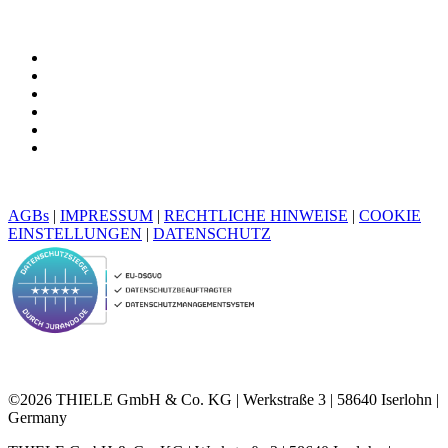
AGBs
|
IMPRESSUM
|
RECHTLICHE HINWEISE
|
COOKIE
EINSTELLUNGEN
|
DATENSCHUTZ
©2026 THIELE GmbH & Co. KG | Werkstraße 3 | 58640 Iserlohn |
Germany