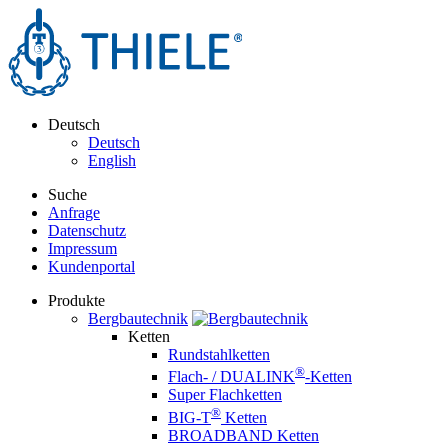
Deutsch
Deutsch
English
Suche
Anfrage
Datenschutz
Impressum
Kundenportal
Produkte
Bergbautechnik
Ketten
Rundstahlketten
®
Flach- / DUALINK
-Ketten
Super Flachketten
®
BIG-T
Ketten
BROADBAND Ketten