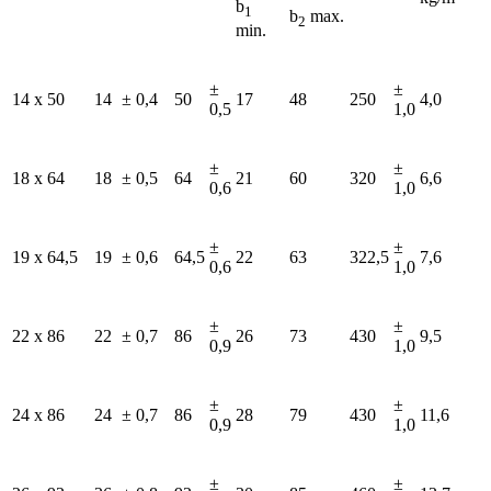
b
1
b
max.
2
min.
±
±
14 x 50
14
± 0,4
50
17
48
250
4,0
0,5
1,0
±
±
18 x 64
18
± 0,5
64
21
60
320
6,6
0,6
1,0
±
±
19 x 64,5
19
± 0,6
64,5
22
63
322,5
7,6
0,6
1,0
±
±
22 x 86
22
± 0,7
86
26
73
430
9,5
0,9
1,0
±
±
24 x 86
24
± 0,7
86
28
79
430
11,6
0,9
1,0
±
±