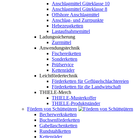
Anschlagmittel Güteklasse 10
Anschlagmittel Güteklasse 8
Offshore Anschlagmittel
Anschlag- und Zurrpunkte
Hebezeugketten
Lastaufnahmemittel
Ladungssicherung
Zurrmittel
Anwendungstechnik
Fischereiketten
Sonderketten
Prüfservice
Kettenräder
Leichtfördertechnik
Förderketten für Geflügelschlachtereien
Förderketten für die Landwirtschaft
THIELE-Merch
THIELE-Musterkoffer
THIELE-Produktständer
Fördern von Schüttgütern
Becherwerksketten
Buchsenförderketten
Gabellaschenketten
Rundstahlketten
Kettenräder