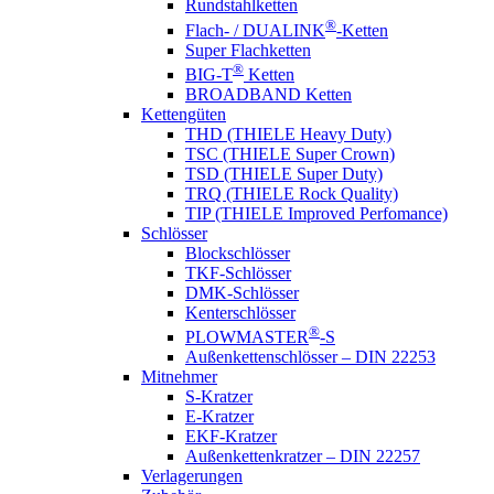
Rundstahlketten
®
Flach- / DUALINK
-Ketten
Super Flachketten
®
BIG-T
Ketten
BROADBAND Ketten
Kettengüten
THD (THIELE Heavy Duty)
TSC (THIELE Super Crown)
TSD (THIELE Super Duty)
TRQ (THIELE Rock Quality)
TIP (THIELE Improved Perfomance)
Schlösser
Blockschlösser
TKF-Schlösser
DMK-Schlösser
Kenterschlösser
®
PLOWMASTER
-S
Außenkettenschlösser – DIN 22253
Mitnehmer
S-Kratzer
E-Kratzer
EKF-Kratzer
Außenkettenkratzer – DIN 22257
Verlagerungen