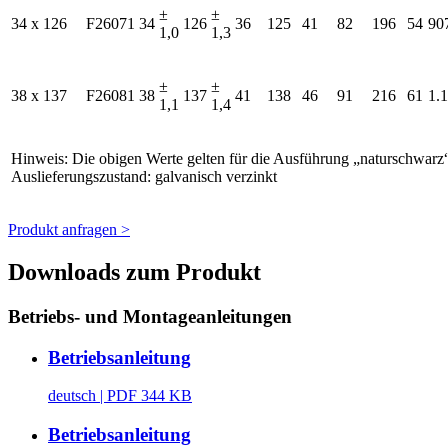
±
±
34 x 126
F26071
34
126
36
125
41
82
196
54
90
1,0
1,3
±
±
38 x 137
F26081
38
137
41
138
46
91
216
61
1.
1,1
1,4
Hinweis: Die obigen Werte gelten für die Ausführung „naturschwar
Auslieferungszustand: galvanisch verzinkt
Produkt anfragen >
Downloads zum Produkt
Betriebs- und Montageanleitungen
Betriebsanleitung
deutsch
| PDF 344 KB
Betriebsanleitung