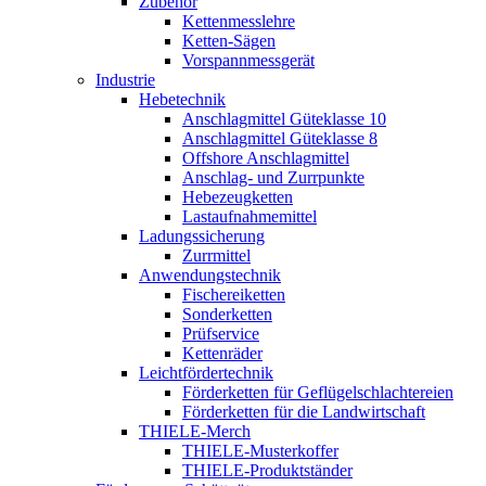
Zubehör
Kettenmesslehre
Ketten-Sägen
Vorspannmessgerät
Industrie
Hebetechnik
Anschlagmittel Güteklasse 10
Anschlagmittel Güteklasse 8
Offshore Anschlagmittel
Anschlag- und Zurrpunkte
Hebezeugketten
Lastaufnahmemittel
Ladungssicherung
Zurrmittel
Anwendungstechnik
Fischereiketten
Sonderketten
Prüfservice
Kettenräder
Leichtfördertechnik
Förderketten für Geflügelschlachtereien
Förderketten für die Landwirtschaft
THIELE-Merch
THIELE-Musterkoffer
THIELE-Produktständer