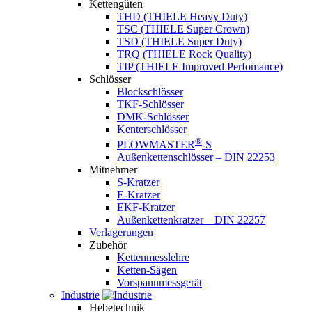
Kettengüten
THD (THIELE Heavy Duty)
TSC (THIELE Super Crown)
TSD (THIELE Super Duty)
TRQ (THIELE Rock Quality)
TIP (THIELE Improved Perfomance)
Schlösser
Blockschlösser
TKF-Schlösser
DMK-Schlösser
Kenterschlösser
®
PLOWMASTER
-S
Außenkettenschlösser – DIN 22253
Mitnehmer
S-Kratzer
E-Kratzer
EKF-Kratzer
Außenkettenkratzer – DIN 22257
Verlagerungen
Zubehör
Kettenmesslehre
Ketten-Sägen
Vorspannmessgerät
Industrie
Hebetechnik