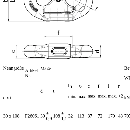
Nenngröße
Bet
Maße
Artikel-
Nr.
W
b
b
c
f
l
r
1
2
d
t
max.
max.
max.
+2
min.
max.
d x t
kN
±
±
30 x 108
F26061
30
108
32
113
37
72
170
48
70
0,9
1,1