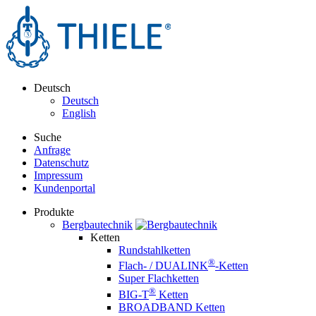
Deutsch
Deutsch
English
Suche
Anfrage
Datenschutz
Impressum
Kundenportal
Produkte
Bergbautechnik
Ketten
Rundstahlketten
®
Flach- / DUALINK
-Ketten
Super Flachketten
®
BIG-T
Ketten
BROADBAND Ketten