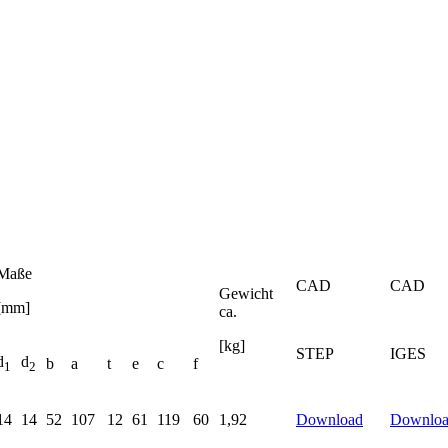
Maße
CAD
CAD
Gewicht
[mm]
ca.
[kg]
STEP
IGES
d
d
b
a
t
e
c
f
1
2
14
14
52
107
12
61
119
60
1,92
Download
Downlo