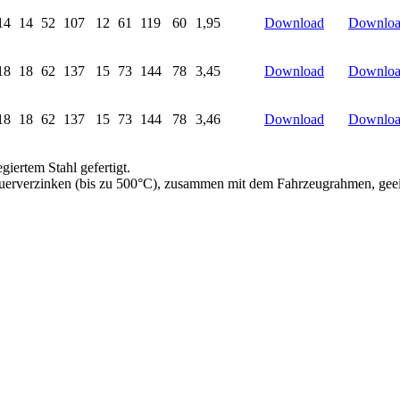
14
14
52
107
12
61
119
60
1,95
Download
Downlo
18
18
62
137
15
73
144
78
3,45
Download
Downlo
18
18
62
137
15
73
144
78
3,46
Download
Downlo
iertem Stahl gefertigt.
 Feuerverzinken (bis zu 500°C), zusammen mit dem Fahrzeugrahmen, gee