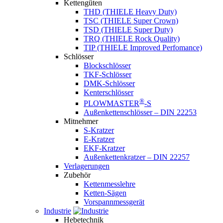
Kettengüten
THD (THIELE Heavy Duty)
TSC (THIELE Super Crown)
TSD (THIELE Super Duty)
TRQ (THIELE Rock Quality)
TIP (THIELE Improved Perfomance)
Schlösser
Blockschlösser
TKF-Schlösser
DMK-Schlösser
Kenterschlösser
®
PLOWMASTER
-S
Außenkettenschlösser – DIN 22253
Mitnehmer
S-Kratzer
E-Kratzer
EKF-Kratzer
Außenkettenkratzer – DIN 22257
Verlagerungen
Zubehör
Kettenmesslehre
Ketten-Sägen
Vorspannmessgerät
Industrie
Hebetechnik