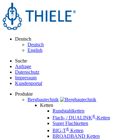
Deutsch
Deutsch
English
Suche
Anfrage
Datenschutz
Impressum
Kundenportal
Produkte
Bergbautechnik
Ketten
Rundstahlketten
®
Flach- / DUALINK
-Ketten
Super Flachketten
®
BIG-T
Ketten
BROADBAND Ketten