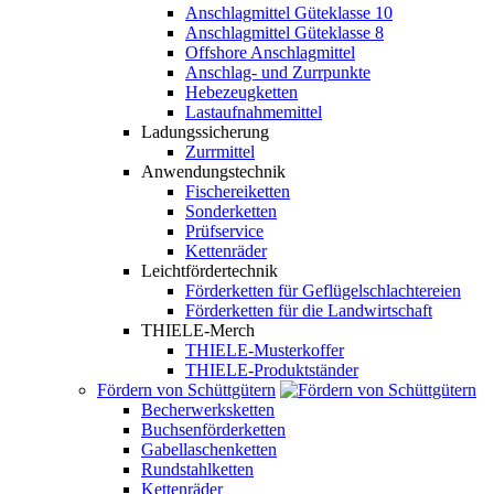
Anschlagmittel Güteklasse 10
Anschlagmittel Güteklasse 8
Offshore Anschlagmittel
Anschlag- und Zurrpunkte
Hebezeugketten
Lastaufnahmemittel
Ladungssicherung
Zurrmittel
Anwendungstechnik
Fischereiketten
Sonderketten
Prüfservice
Kettenräder
Leichtfördertechnik
Förderketten für Geflügelschlachtereien
Förderketten für die Landwirtschaft
THIELE-Merch
THIELE-Musterkoffer
THIELE-Produktständer
Fördern von Schüttgütern
Becherwerksketten
Buchsenförderketten
Gabellaschenketten
Rundstahlketten
Kettenräder