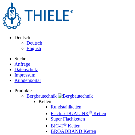
Deutsch
Deutsch
English
Suche
Anfrage
Datenschutz
Impressum
Kundenportal
Produkte
Bergbautechnik
Ketten
Rundstahlketten
®
Flach- / DUALINK
-Ketten
Super Flachketten
®
BIG-T
Ketten
BROADBAND Ketten