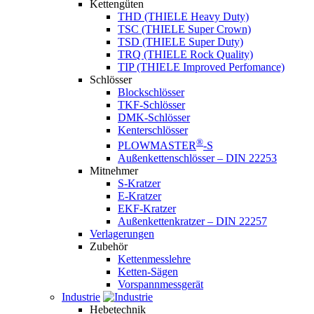
Kettengüten
THD (THIELE Heavy Duty)
TSC (THIELE Super Crown)
TSD (THIELE Super Duty)
TRQ (THIELE Rock Quality)
TIP (THIELE Improved Perfomance)
Schlösser
Blockschlösser
TKF-Schlösser
DMK-Schlösser
Kenterschlösser
®
PLOWMASTER
-S
Außenkettenschlösser – DIN 22253
Mitnehmer
S-Kratzer
E-Kratzer
EKF-Kratzer
Außenkettenkratzer – DIN 22257
Verlagerungen
Zubehör
Kettenmesslehre
Ketten-Sägen
Vorspannmessgerät
Industrie
Hebetechnik