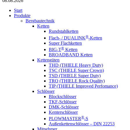
08.08.2026
Start
Produkte
Bergbautechnik
Ketten
Rundstahlketten
®
Flach- / DUALINK
-Ketten
Super Flachketten
®
BIG-T
Ketten
BROADBAND Ketten
Kettengüten
THD (THIELE Heavy Duty)
TSC (THIELE Super Crown)
TSD (THIELE Super Duty)
TRQ (THIELE Rock Quality)
TIP (THIELE Improved Perfomance)
Schlösser
Blockschlösser
TKF-Schlösser
DMK-Schlösser
Kenterschlösser
®
PLOWMASTER
-S
Außenkettenschlösser – DIN 22253
Mitnehmer