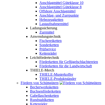
Anschlagmittel Güteklasse 10
Anschlagmittel Güteklasse 8
Offshore Anschlagmittel
Anschlag- und Zurrpunkte
Hebezeugketten
Lastaufnahmemittel
Ladungssicherung
Zurrmittel
Anwendungstechnik
Fischereiketten
Sonderketten
Prüfservice
Kettenräder
Leichtfördertechnik
Förderketten für Geflügelschlachtereien
Förderketten für die Landwirtschaft
THIELE-Merch
THIELE-Musterkoffer
THIELE-Produktständer
Fördern von Schüttgütern
Becherwerksketten
Buchsenförderketten
Gabellaschenketten
Rundstahlketten
Kettenräder