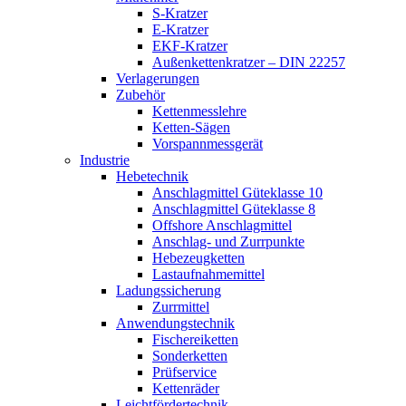
S-Kratzer
E-Kratzer
EKF-Kratzer
Außenkettenkratzer – DIN 22257
Verlagerungen
Zubehör
Kettenmesslehre
Ketten-Sägen
Vorspannmessgerät
Industrie
Hebetechnik
Anschlagmittel Güteklasse 10
Anschlagmittel Güteklasse 8
Offshore Anschlagmittel
Anschlag- und Zurrpunkte
Hebezeugketten
Lastaufnahmemittel
Ladungssicherung
Zurrmittel
Anwendungstechnik
Fischereiketten
Sonderketten
Prüfservice
Kettenräder
Leichtfördertechnik