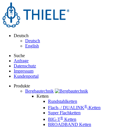
Deutsch
Deutsch
English
Suche
Anfrage
Datenschutz
Impressum
Kundenportal
Produkte
Bergbautechnik
Ketten
Rundstahlketten
®
Flach- / DUALINK
-Ketten
Super Flachketten
®
BIG-T
Ketten
BROADBAND Ketten