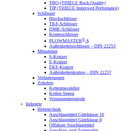
TRQ (THIELE Rock Quality)
TIP (THIELE Improved Perfomance)
Schlösser
Blockschlösser
TKF-Schlösser
DMK-Schlösser
Kenterschlösser
®
PLOWMASTER
-S
Außenkettenschlösser – DIN 22253
Mitnehmer
S-Kratzer
E-Kratzer
EKF-Kratzer
Außenkettenkratzer – DIN 22257
Verlagerungen
Zubehör
Kettenmesslehre
Ketten-Sägen
Vorspannmessgerät
Industrie
Hebetechnik
Anschlagmittel Güteklasse 10
Anschlagmittel Güteklasse 8
Offshore Anschlagmittel
Anschlag- und Zurrpunkte