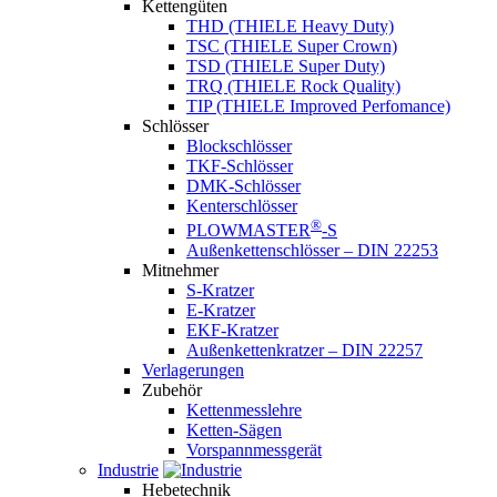
Kettengüten
THD (THIELE Heavy Duty)
TSC (THIELE Super Crown)
TSD (THIELE Super Duty)
TRQ (THIELE Rock Quality)
TIP (THIELE Improved Perfomance)
Schlösser
Blockschlösser
TKF-Schlösser
DMK-Schlösser
Kenterschlösser
®
PLOWMASTER
-S
Außenkettenschlösser – DIN 22253
Mitnehmer
S-Kratzer
E-Kratzer
EKF-Kratzer
Außenkettenkratzer – DIN 22257
Verlagerungen
Zubehör
Kettenmesslehre
Ketten-Sägen
Vorspannmessgerät
Industrie
Hebetechnik