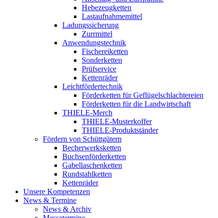
Hebezeugketten
Lastaufnahmemittel
Ladungssicherung
Zurrmittel
Anwendungstechnik
Fischereiketten
Sonderketten
Prüfservice
Kettenräder
Leichtfördertechnik
Förderketten für Geflügelschlachtereien
Förderketten für die Landwirtschaft
THIELE-Merch
THIELE-Musterkoffer
THIELE-Produktständer
Fördern von Schüttgütern
Becherwerksketten
Buchsenförderketten
Gabellaschenketten
Rundstahlketten
Kettenräder
Unsere Kompetenzen
News & Termine
News & Archiv
Messetermine