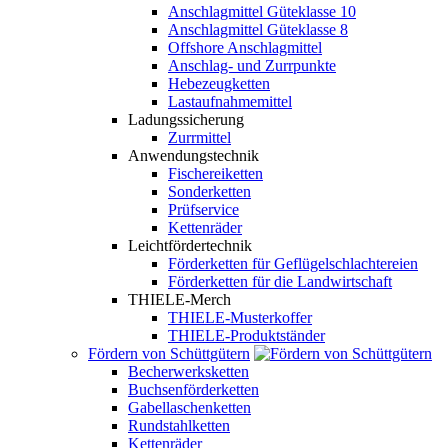
Anschlagmittel Güteklasse 10
Anschlagmittel Güteklasse 8
Offshore Anschlagmittel
Anschlag- und Zurrpunkte
Hebezeugketten
Lastaufnahmemittel
Ladungssicherung
Zurrmittel
Anwendungstechnik
Fischereiketten
Sonderketten
Prüfservice
Kettenräder
Leichtfördertechnik
Förderketten für Geflügelschlachtereien
Förderketten für die Landwirtschaft
THIELE-Merch
THIELE-Musterkoffer
THIELE-Produktständer
Fördern von Schüttgütern
Becherwerksketten
Buchsenförderketten
Gabellaschenketten
Rundstahlketten
Kettenräder