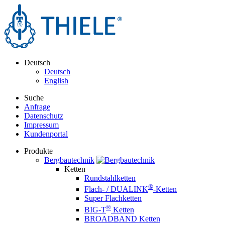
Deutsch
Deutsch
English
Suche
Anfrage
Datenschutz
Impressum
Kundenportal
Produkte
Bergbautechnik
Ketten
Rundstahlketten
®
Flach- / DUALINK
-Ketten
Super Flachketten
®
BIG-T
Ketten
BROADBAND Ketten