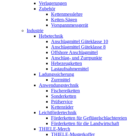
Verlagerungen
Zubehör
Kettenmesslehre
Ketten-Sägen
Vorspannmessgerät
Industrie
Hebetechnik
Anschlagmittel Güteklasse 10
Anschlagmittel Güteklasse 8
Offshore Anschlagmittel
Anschlag- und Zurrpunkte
Hebezeugketten
Lastaufnahmemittel
Ladungssicherung
Zurrmittel
Anwendungstechnik
Fischereiketten
Sonderketten
Prüfservice
Kettenräder
Leichtfördertechnik
Förderketten für Geflügelschlachtereien
Förderketten für die Landwirtschaft
THIELE-Merch
THIELE-Musterkoffer