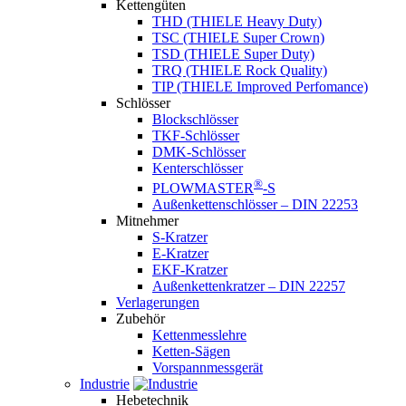
Kettengüten
THD (THIELE Heavy Duty)
TSC (THIELE Super Crown)
TSD (THIELE Super Duty)
TRQ (THIELE Rock Quality)
TIP (THIELE Improved Perfomance)
Schlösser
Blockschlösser
TKF-Schlösser
DMK-Schlösser
Kenterschlösser
®
PLOWMASTER
-S
Außenkettenschlösser – DIN 22253
Mitnehmer
S-Kratzer
E-Kratzer
EKF-Kratzer
Außenkettenkratzer – DIN 22257
Verlagerungen
Zubehör
Kettenmesslehre
Ketten-Sägen
Vorspannmessgerät
Industrie
Hebetechnik