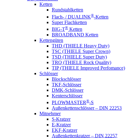
Ketten
Rundstahlketten
®
Flach- / DUALINK
-Ketten
Super Flachketten
®
BIG-T
Ketten
BROADBAND Ketten
Kettengüten
THD (THIELE Heavy Duty)
TSC (THIELE Super Crown)
TSD (THIELE Super Duty)
TRQ (THIELE Rock Quality)
TIP (THIELE Improved Perfomance)
Schlösser
Blockschlösser
TKF-Schlösser
DMK-Schlösser
Kenterschlösser
®
PLOWMASTER
-S
Außenkettenschlösser – DIN 22253
Mitnehmer
S-Kratzer
E-Kratzer
EKF-Kratzer
Außenkettenkratzer – DIN 22257