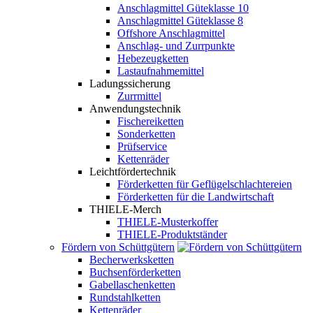
Anschlagmittel Güteklasse 10
Anschlagmittel Güteklasse 8
Offshore Anschlagmittel
Anschlag- und Zurrpunkte
Hebezeugketten
Lastaufnahmemittel
Ladungssicherung
Zurrmittel
Anwendungstechnik
Fischereiketten
Sonderketten
Prüfservice
Kettenräder
Leichtfördertechnik
Förderketten für Geflügelschlachtereien
Förderketten für die Landwirtschaft
THIELE-Merch
THIELE-Musterkoffer
THIELE-Produktständer
Fördern von Schüttgütern
Becherwerksketten
Buchsenförderketten
Gabellaschenketten
Rundstahlketten
Kettenräder