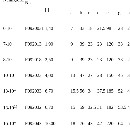
Nr.
[t]
a
b
c
d
e
g
h
6-10
F0920031
1,40
7
33
18
21,5
98
28
2
7-10
F092013
1,90
9
39
23
23
120
33
2
8-10
F092018
2,50
9
39
23
23
120
33
2
10-10
F092023
4,00
13
47
27
28
150
45
3
13-10*
F092033
6,70
15,5
56
34
37,5
185
52
4
1)
F092032
6,70
15
59
32,5
31
182
53,5
4
13-10
16-10*
F092043
10,00
18
76
43
42
220
64
5