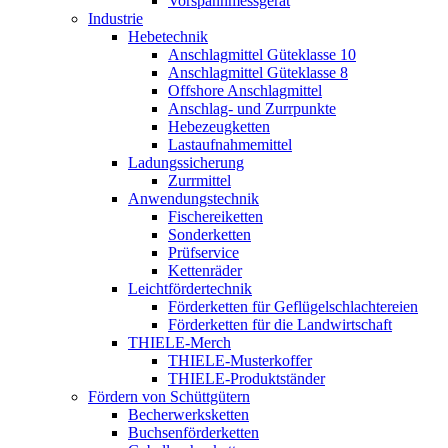
Vorspannmessgerät
Industrie
Hebetechnik
Anschlagmittel Güteklasse 10
Anschlagmittel Güteklasse 8
Offshore Anschlagmittel
Anschlag- und Zurrpunkte
Hebezeugketten
Lastaufnahmemittel
Ladungssicherung
Zurrmittel
Anwendungstechnik
Fischereiketten
Sonderketten
Prüfservice
Kettenräder
Leichtfördertechnik
Förderketten für Geflügelschlachtereien
Förderketten für die Landwirtschaft
THIELE-Merch
THIELE-Musterkoffer
THIELE-Produktständer
Fördern von Schüttgütern
Becherwerksketten
Buchsenförderketten