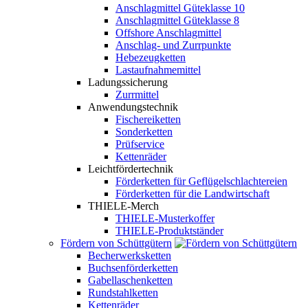
Anschlagmittel Güteklasse 10
Anschlagmittel Güteklasse 8
Offshore Anschlagmittel
Anschlag- und Zurrpunkte
Hebezeugketten
Lastaufnahmemittel
Ladungssicherung
Zurrmittel
Anwendungstechnik
Fischereiketten
Sonderketten
Prüfservice
Kettenräder
Leichtfördertechnik
Förderketten für Geflügelschlachtereien
Förderketten für die Landwirtschaft
THIELE-Merch
THIELE-Musterkoffer
THIELE-Produktständer
Fördern von Schüttgütern
Becherwerksketten
Buchsenförderketten
Gabellaschenketten
Rundstahlketten
Kettenräder