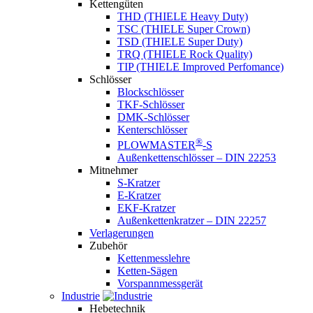
Kettengüten
THD (THIELE Heavy Duty)
TSC (THIELE Super Crown)
TSD (THIELE Super Duty)
TRQ (THIELE Rock Quality)
TIP (THIELE Improved Perfomance)
Schlösser
Blockschlösser
TKF-Schlösser
DMK-Schlösser
Kenterschlösser
®
PLOWMASTER
-S
Außenkettenschlösser – DIN 22253
Mitnehmer
S-Kratzer
E-Kratzer
EKF-Kratzer
Außenkettenkratzer – DIN 22257
Verlagerungen
Zubehör
Kettenmesslehre
Ketten-Sägen
Vorspannmessgerät
Industrie
Hebetechnik