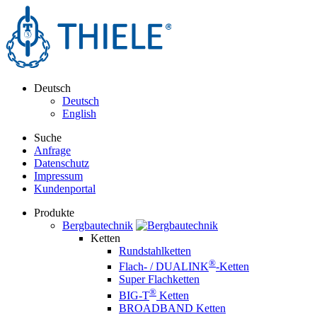
Deutsch
Deutsch
English
Suche
Anfrage
Datenschutz
Impressum
Kundenportal
Produkte
Bergbautechnik
Ketten
Rundstahlketten
®
Flach- / DUALINK
-Ketten
Super Flachketten
®
BIG-T
Ketten
BROADBAND Ketten