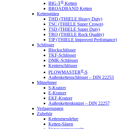
®
BIG-T
Ketten
BROADBAND Ketten
Kettengüten
THD (THIELE Heavy Duty)
TSC (THIELE Super Crown)
TSD (THIELE Super Duty)
TRQ (THIELE Rock Quality)
TIP (THIELE Improved Perfomance)
Schlösser
Blockschlösser
TKF-Schlösser
DMK-Schlösser
Kenterschlösser
®
PLOWMASTER
-S
Außenkettenschlösser – DIN 22253
Mitnehmer
S-Kratzer
E-Kratzer
EKF-Kratzer
Außenkettenkratzer – DIN 22257
Verlagerungen
Zubehör
Kettenmesslehre
Ketten-Sägen