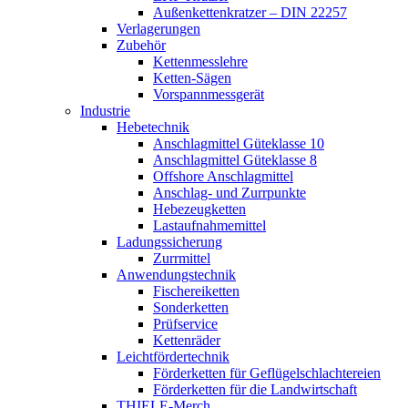
Außenkettenkratzer – DIN 22257
Verlagerungen
Zubehör
Kettenmesslehre
Ketten-Sägen
Vorspannmessgerät
Industrie
Hebetechnik
Anschlagmittel Güteklasse 10
Anschlagmittel Güteklasse 8
Offshore Anschlagmittel
Anschlag- und Zurrpunkte
Hebezeugketten
Lastaufnahmemittel
Ladungssicherung
Zurrmittel
Anwendungstechnik
Fischereiketten
Sonderketten
Prüfservice
Kettenräder
Leichtfördertechnik
Förderketten für Geflügelschlachtereien
Förderketten für die Landwirtschaft
THIELE-Merch