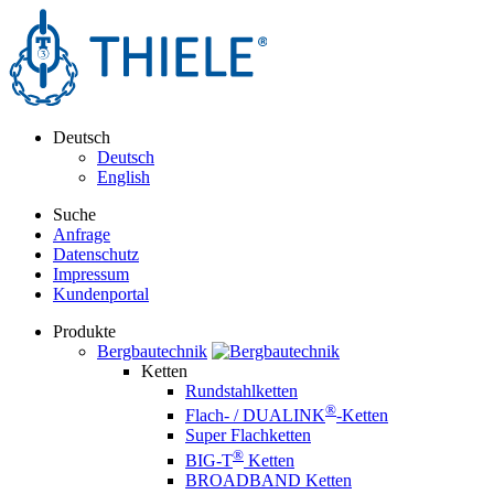
Deutsch
Deutsch
English
Suche
Anfrage
Datenschutz
Impressum
Kundenportal
Produkte
Bergbautechnik
Ketten
Rundstahlketten
®
Flach- / DUALINK
-Ketten
Super Flachketten
®
BIG-T
Ketten
BROADBAND Ketten