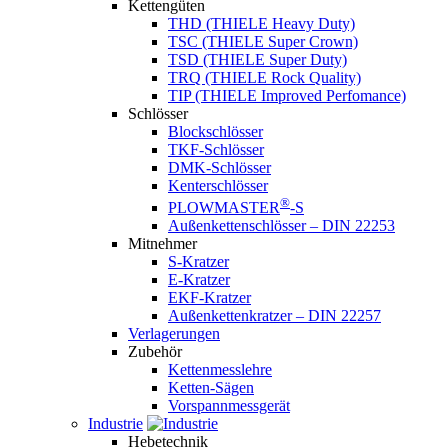
Kettengüten
THD (THIELE Heavy Duty)
TSC (THIELE Super Crown)
TSD (THIELE Super Duty)
TRQ (THIELE Rock Quality)
TIP (THIELE Improved Perfomance)
Schlösser
Blockschlösser
TKF-Schlösser
DMK-Schlösser
Kenterschlösser
®
PLOWMASTER
-S
Außenkettenschlösser – DIN 22253
Mitnehmer
S-Kratzer
E-Kratzer
EKF-Kratzer
Außenkettenkratzer – DIN 22257
Verlagerungen
Zubehör
Kettenmesslehre
Ketten-Sägen
Vorspannmessgerät
Industrie
Hebetechnik