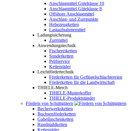
Anschlagmittel Güteklasse 10
Anschlagmittel Güteklasse 8
Offshore Anschlagmittel
Anschlag- und Zurrpunkte
Hebezeugketten
Lastaufnahmemittel
Ladungssicherung
Zurrmittel
Anwendungstechnik
Fischereiketten
Sonderketten
Prüfservice
Kettenräder
Leichtfördertechnik
Förderketten für Geflügelschlachtereien
Förderketten für die Landwirtschaft
THIELE-Merch
THIELE-Musterkoffer
THIELE-Produktständer
Fördern von Schüttgütern
Becherwerksketten
Buchsenförderketten
Gabellaschenketten
Rundstahlketten
Kettenräder