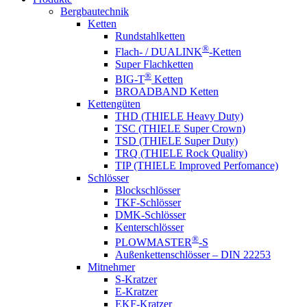
Bergbautechnik
Ketten
Rundstahlketten
®
Flach- / DUALINK
-Ketten
Super Flachketten
®
BIG-T
Ketten
BROADBAND Ketten
Kettengüten
THD (THIELE Heavy Duty)
TSC (THIELE Super Crown)
TSD (THIELE Super Duty)
TRQ (THIELE Rock Quality)
TIP (THIELE Improved Perfomance)
Schlösser
Blockschlösser
TKF-Schlösser
DMK-Schlösser
Kenterschlösser
®
PLOWMASTER
-S
Außenkettenschlösser – DIN 22253
Mitnehmer
S-Kratzer
E-Kratzer
EKF-Kratzer