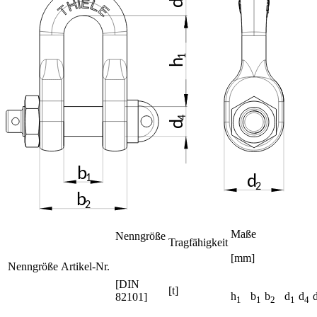
Maße
Nenngröße
Tragfähigkeit
[mm]
Nenngröße
Artikel-Nr.
[DIN
[t]
h
b
b
d
d
82101]
1
1
2
1
4