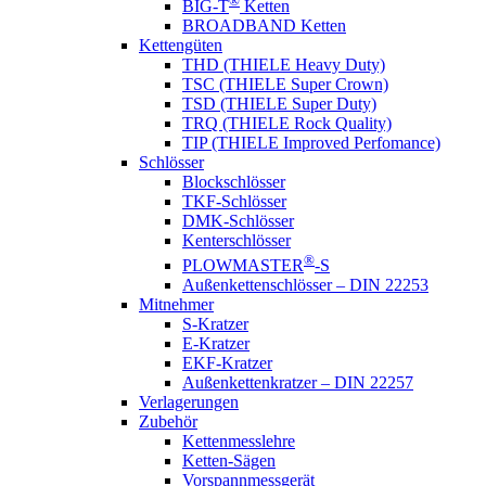
®
BIG-T
Ketten
BROADBAND Ketten
Kettengüten
THD (THIELE Heavy Duty)
TSC (THIELE Super Crown)
TSD (THIELE Super Duty)
TRQ (THIELE Rock Quality)
TIP (THIELE Improved Perfomance)
Schlösser
Blockschlösser
TKF-Schlösser
DMK-Schlösser
Kenterschlösser
®
PLOWMASTER
-S
Außenkettenschlösser – DIN 22253
Mitnehmer
S-Kratzer
E-Kratzer
EKF-Kratzer
Außenkettenkratzer – DIN 22257
Verlagerungen
Zubehör
Kettenmesslehre
Ketten-Sägen
Vorspannmessgerät