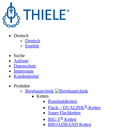
Deutsch
Deutsch
English
Suche
Anfrage
Datenschutz
Impressum
Kundenportal
Produkte
Bergbautechnik
Ketten
Rundstahlketten
®
Flach- / DUALINK
-Ketten
Super Flachketten
®
BIG-T
Ketten
BROADBAND Ketten