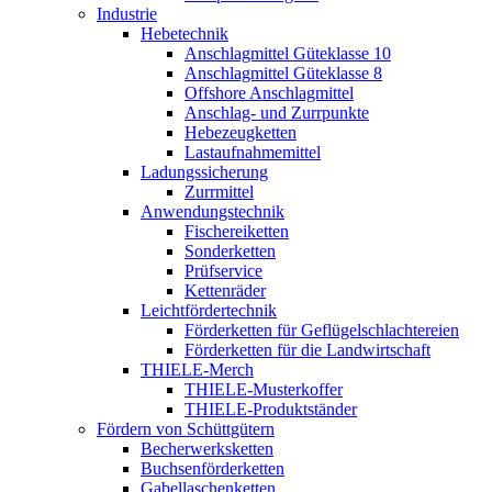
Industrie
Hebetechnik
Anschlagmittel Güteklasse 10
Anschlagmittel Güteklasse 8
Offshore Anschlagmittel
Anschlag- und Zurrpunkte
Hebezeugketten
Lastaufnahmemittel
Ladungssicherung
Zurrmittel
Anwendungstechnik
Fischereiketten
Sonderketten
Prüfservice
Kettenräder
Leichtfördertechnik
Förderketten für Geflügelschlachtereien
Förderketten für die Landwirtschaft
THIELE-Merch
THIELE-Musterkoffer
THIELE-Produktständer
Fördern von Schüttgütern
Becherwerksketten
Buchsenförderketten
Gabellaschenketten