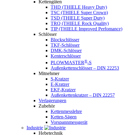
Kettengüten
THD (THIELE Heavy Duty)
TSC (THIELE Super Crown)
TSD (THIELE Super Duty)
TRQ (THIELE Rock Quality)
TIP (THIELE Improved Perfomance)
Schlösser
Blockschlösser
TKF-Schlösser
DMK-Schlösser
Kenterschlösser
®
PLOWMASTER
-S
Außenkettenschlösser – DIN 22253
Mitnehmer
S-Kratzer
E-Kratzer
EKF-Kratzer
Außenkettenkratzer – DIN 22257
Verlagerungen
Zubehör
Kettenmesslehre
Ketten-Sägen
Vorspannmessgerät
Industrie
Hebetechnik