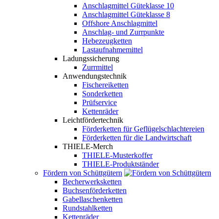
Anschlagmittel Güteklasse 10
Anschlagmittel Güteklasse 8
Offshore Anschlagmittel
Anschlag- und Zurrpunkte
Hebezeugketten
Lastaufnahmemittel
Ladungssicherung
Zurrmittel
Anwendungstechnik
Fischereiketten
Sonderketten
Prüfservice
Kettenräder
Leichtfördertechnik
Förderketten für Geflügelschlachtereien
Förderketten für die Landwirtschaft
THIELE-Merch
THIELE-Musterkoffer
THIELE-Produktständer
Fördern von Schüttgütern
Becherwerksketten
Buchsenförderketten
Gabellaschenketten
Rundstahlketten
Kettenräder