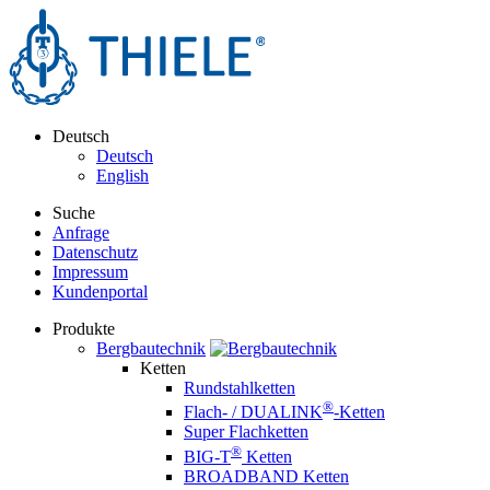
Deutsch
Deutsch
English
Suche
Anfrage
Datenschutz
Impressum
Kundenportal
Produkte
Bergbautechnik
Ketten
Rundstahlketten
®
Flach- / DUALINK
-Ketten
Super Flachketten
®
BIG-T
Ketten
BROADBAND Ketten