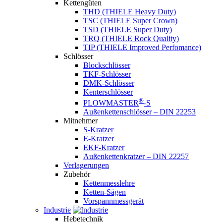
Kettengüten
THD (THIELE Heavy Duty)
TSC (THIELE Super Crown)
TSD (THIELE Super Duty)
TRQ (THIELE Rock Quality)
TIP (THIELE Improved Perfomance)
Schlösser
Blockschlösser
TKF-Schlösser
DMK-Schlösser
Kenterschlösser
®
PLOWMASTER
-S
Außenkettenschlösser – DIN 22253
Mitnehmer
S-Kratzer
E-Kratzer
EKF-Kratzer
Außenkettenkratzer – DIN 22257
Verlagerungen
Zubehör
Kettenmesslehre
Ketten-Sägen
Vorspannmessgerät
Industrie
Hebetechnik