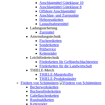
Anschlagmittel Güteklasse 10
Anschlagmittel Güteklasse 8
Offshore Anschlagmittel
Anschlag- und Zurrpunkte
Hebezeugketten
Lastaufnahmemittel
Ladungssicherung
Zurrmittel
Anwendungstechnik
Fischereiketten
Sonderketten
Prüfservice
Kettenräder
Leichtfördertechnik
Förderketten für Geflügelschlachtereien
Förderketten für die Landwirtschaft
THIELE-Merch
THIELE-Musterkoffer
THIELE-Produktständer
Fördern von Schüttgütern
Becherwerksketten
Buchsenförderketten
Gabellaschenketten
Rundstahlketten
Kettenräder