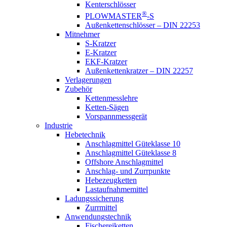
Kenterschlösser
®
PLOWMASTER
-S
Außenkettenschlösser – DIN 22253
Mitnehmer
S-Kratzer
E-Kratzer
EKF-Kratzer
Außenkettenkratzer – DIN 22257
Verlagerungen
Zubehör
Kettenmesslehre
Ketten-Sägen
Vorspannmessgerät
Industrie
Hebetechnik
Anschlagmittel Güteklasse 10
Anschlagmittel Güteklasse 8
Offshore Anschlagmittel
Anschlag- und Zurrpunkte
Hebezeugketten
Lastaufnahmemittel
Ladungssicherung
Zurrmittel
Anwendungstechnik
Fischereiketten