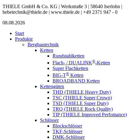
THIELE GmbH & Co. KG | Werkstraße 3 | 58640 Iserlohn |
hebetechnik@thiele.de | www.thiele.de | +49 2371 947 - 0
08.08.2026
Start
Produkte
Bergbautechnik
Ketten
Rundstahlketten
®
Flach- / DUALINK
-Ketten
Super Flachketten
®
BIG-T
Ketten
BROADBAND Ketten
Kettengüten
THD (THIELE Heavy Duty)
TSC (THIELE Super Crown)
TSD (THIELE Super Duty)
TRQ (THIELE Rock Quality)
TIP (THIELE Improved Perfomance)
Schlösser
Blockschlösser
TKF-Schlösser
DMK-Schlösser