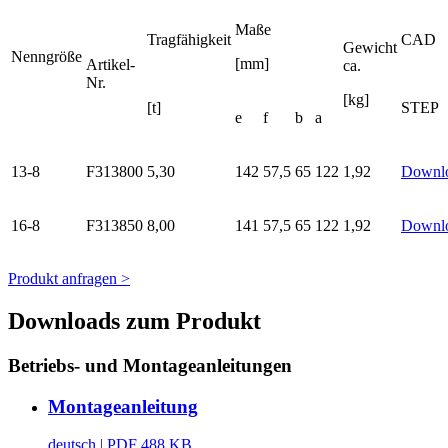
Maße
Tragfähigkeit
CAD
Gewicht
Nenngröße
[mm]
Artikel-
ca.
Nr.
[kg]
[t]
STEP
e
f
b
a
13-8
F313800
5,30
142
57,5
65
122
1,92
Downl
16-8
F313850
8,00
141
57,5
65
122
1,92
Downl
Produkt anfragen >
Downloads zum Produkt
Betriebs- und Montageanleitungen
Montageanleitung
deutsch
| PDF 488 KB