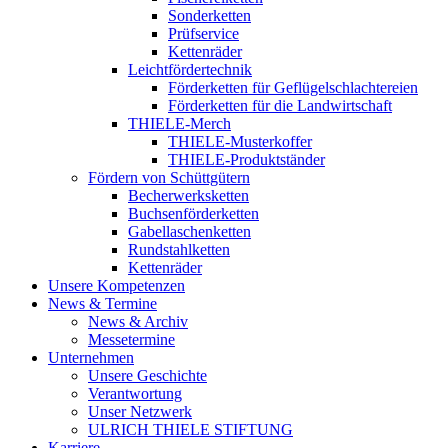
Sonderketten
Prüfservice
Kettenräder
Leichtfördertechnik
Förderketten für Geflügelschlachtereien
Förderketten für die Landwirtschaft
THIELE-Merch
THIELE-Musterkoffer
THIELE-Produktständer
Fördern von Schüttgütern
Becherwerksketten
Buchsenförderketten
Gabellaschenketten
Rundstahlketten
Kettenräder
Unsere Kompetenzen
News & Termine
News & Archiv
Messetermine
Unternehmen
Unsere Geschichte
Verantwortung
Unser Netzwerk
ULRICH THIELE STIFTUNG
Karriere