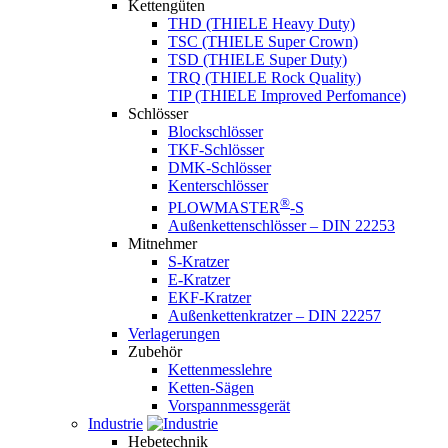
Kettengüten
THD (THIELE Heavy Duty)
TSC (THIELE Super Crown)
TSD (THIELE Super Duty)
TRQ (THIELE Rock Quality)
TIP (THIELE Improved Perfomance)
Schlösser
Blockschlösser
TKF-Schlösser
DMK-Schlösser
Kenterschlösser
®
PLOWMASTER
-S
Außenkettenschlösser – DIN 22253
Mitnehmer
S-Kratzer
E-Kratzer
EKF-Kratzer
Außenkettenkratzer – DIN 22257
Verlagerungen
Zubehör
Kettenmesslehre
Ketten-Sägen
Vorspannmessgerät
Industrie
Hebetechnik