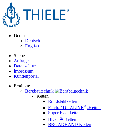
Deutsch
Deutsch
English
Suche
Anfrage
Datenschutz
Impressum
Kundenportal
Produkte
Bergbautechnik
Ketten
Rundstahlketten
®
Flach- / DUALINK
-Ketten
Super Flachketten
®
BIG-T
Ketten
BROADBAND Ketten