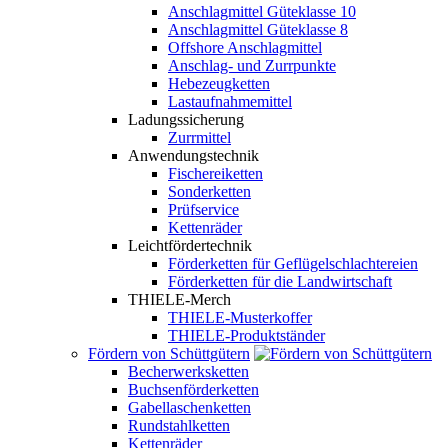
Anschlagmittel Güteklasse 10
Anschlagmittel Güteklasse 8
Offshore Anschlagmittel
Anschlag- und Zurrpunkte
Hebezeugketten
Lastaufnahmemittel
Ladungssicherung
Zurrmittel
Anwendungstechnik
Fischereiketten
Sonderketten
Prüfservice
Kettenräder
Leichtfördertechnik
Förderketten für Geflügelschlachtereien
Förderketten für die Landwirtschaft
THIELE-Merch
THIELE-Musterkoffer
THIELE-Produktständer
Fördern von Schüttgütern
Becherwerksketten
Buchsenförderketten
Gabellaschenketten
Rundstahlketten
Kettenräder