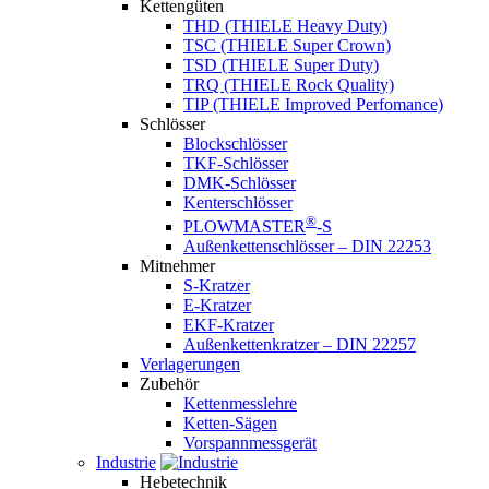
Kettengüten
THD (THIELE Heavy Duty)
TSC (THIELE Super Crown)
TSD (THIELE Super Duty)
TRQ (THIELE Rock Quality)
TIP (THIELE Improved Perfomance)
Schlösser
Blockschlösser
TKF-Schlösser
DMK-Schlösser
Kenterschlösser
®
PLOWMASTER
-S
Außenkettenschlösser – DIN 22253
Mitnehmer
S-Kratzer
E-Kratzer
EKF-Kratzer
Außenkettenkratzer – DIN 22257
Verlagerungen
Zubehör
Kettenmesslehre
Ketten-Sägen
Vorspannmessgerät
Industrie
Hebetechnik