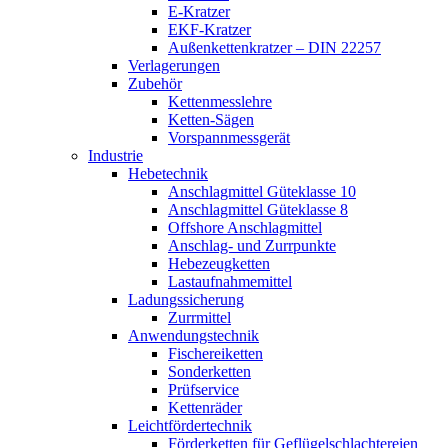
E-Kratzer
EKF-Kratzer
Außenkettenkratzer – DIN 22257
Verlagerungen
Zubehör
Kettenmesslehre
Ketten-Sägen
Vorspannmessgerät
Industrie
Hebetechnik
Anschlagmittel Güteklasse 10
Anschlagmittel Güteklasse 8
Offshore Anschlagmittel
Anschlag- und Zurrpunkte
Hebezeugketten
Lastaufnahmemittel
Ladungssicherung
Zurrmittel
Anwendungstechnik
Fischereiketten
Sonderketten
Prüfservice
Kettenräder
Leichtfördertechnik
Förderketten für Geflügelschlachtereien