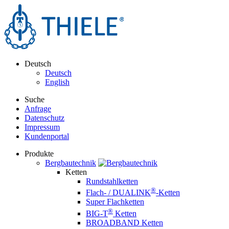
Deutsch
Deutsch
English
Suche
Anfrage
Datenschutz
Impressum
Kundenportal
Produkte
Bergbautechnik
Ketten
Rundstahlketten
®
Flach- / DUALINK
-Ketten
Super Flachketten
®
BIG-T
Ketten
BROADBAND Ketten