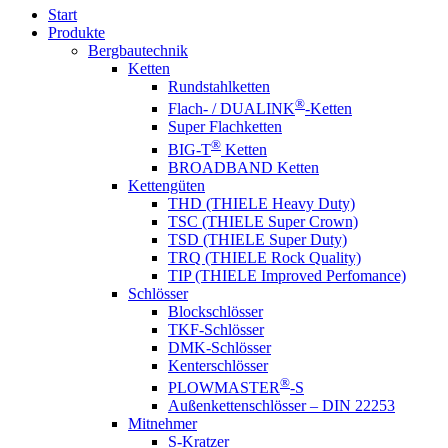
Start
Produkte
Bergbautechnik
Ketten
Rundstahlketten
®
Flach- / DUALINK
-Ketten
Super Flachketten
®
BIG-T
Ketten
BROADBAND Ketten
Kettengüten
THD (THIELE Heavy Duty)
TSC (THIELE Super Crown)
TSD (THIELE Super Duty)
TRQ (THIELE Rock Quality)
TIP (THIELE Improved Perfomance)
Schlösser
Blockschlösser
TKF-Schlösser
DMK-Schlösser
Kenterschlösser
®
PLOWMASTER
-S
Außenkettenschlösser – DIN 22253
Mitnehmer
S-Kratzer