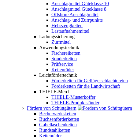
Anschlagmittel Güteklasse 10
Anschlagmittel Güteklasse 8
Offshore Anschlagmittel
Anschlag- und Zurrpunkte
Hebezeugketten
Lastaufnahmemittel
Ladungssicherung
Zurrmittel
Anwendungstechnik
Fischereiketten
Sonderketten
Prüfservice
Kettenräder
Leichtfördertechnik
Förderketten für Geflügelschlachtereien
Förderketten für die Landwirtschaft
THIELE-Merch
THIELE-Musterkoffer
THIELE-Produktständer
Fördern von Schüttgütern
Becherwerksketten
Buchsenförderketten
Gabellaschenketten
Rundstahlketten
Kettenräder