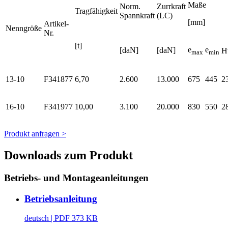
Maße
Norm.
Zurrkraft
Tragfähigkeit
Spannkraft
(LC)
[mm]
Artikel-
Nenngröße
Nr.
[t]
e
e
[daN]
[daN]
H
max
min
13-10
F341877
6,70
2.600
13.000
675
445
2
16-10
F341977
10,00
3.100
20.000
830
550
2
Produkt anfragen >
Downloads zum Produkt
Betriebs- und Montageanleitungen
Betriebsanleitung
deutsch
| PDF 373 KB