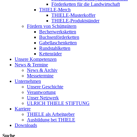
Förderketten für die Landwirtschaft
THIELE-Merch
THIELE-Musterkoffer
THIELE-Produktständer
Fördern von Schüttgütern
Becherwerksketten
Buchsenförderketten
Gabellaschenketten
Rundstahlketten
Kettenräder
Unsere Kompetenzen
News & Termine
News & Archiv
Messetermine
Unternehmen
Unsere Geschichte
Verantwortung
Unser Netzwerk
ULRICH THIELE STIFTUNG
Karriere
THIELE als Arbeitgeber
Ausbildung bei THIELE
Downloads
Suche